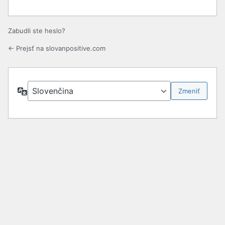
Zabudli ste heslo?
← Prejsť na slovanpositive.com
Jazyk