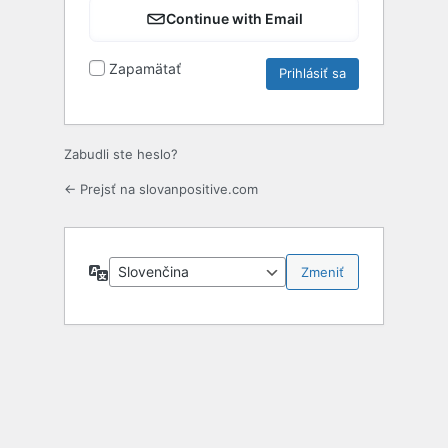
Continue with Email
Zapamätať
Zabudli ste heslo?
← Prejsť na slovanpositive.com
Jazyk