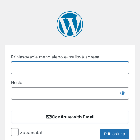
Prihlásiť
sa
Prihlasovacie meno alebo e-mailová adresa
Heslo
Continue with Email
Zapamätať