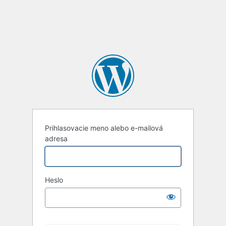
Prihlasovacie meno alebo e-mailová
adresa
Heslo