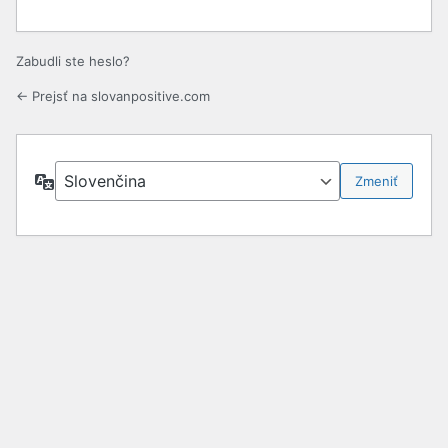
Zabudli ste heslo?
← Prejsť na slovanpositive.com
Jazyk