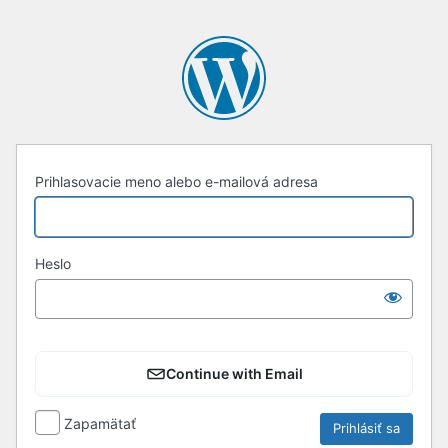
Prihlásiť
sa
Prihlasovacie meno alebo e-mailová adresa
Heslo
Continue with Email
Zapamätať