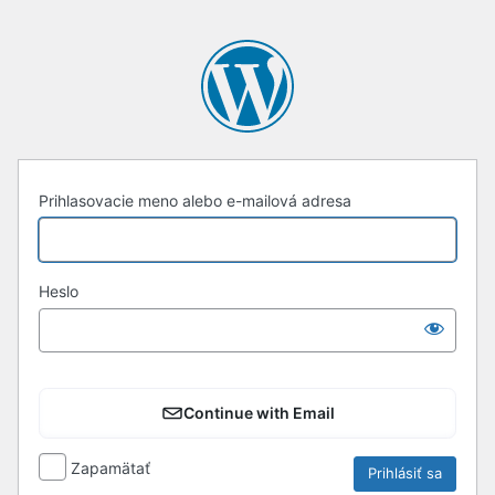
Prihlásiť
sa
Prihlasovacie meno alebo e-mailová adresa
Heslo
Continue with Email
Zapamätať