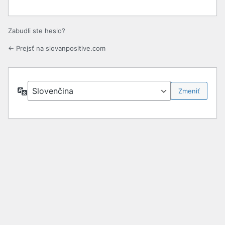
Zabudli ste heslo?
← Prejsť na slovanpositive.com
Jazyk