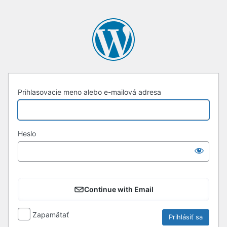
Prihlásiť
sa
Prihlasovacie meno alebo e-mailová adresa
Heslo
Continue with Email
Zapamätať