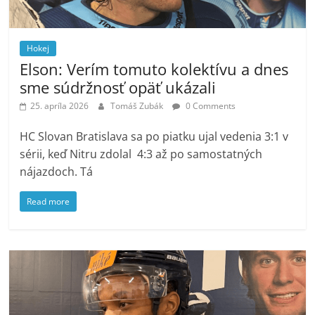
Hokej
Elson: Verím tomuto kolektívu a dnes
sme súdržnosť opäť ukázali
25. apríla 2026
Tomáš Zubák
0 Comments
HC Slovan Bratislava sa po piatku ujal vedenia 3:1 v
sérii, keď Nitru zdolal 4:3 až po samostatných
nájazdoch. Tá
Read more