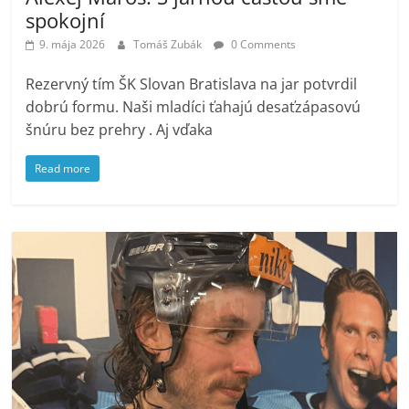
spokojní
9. mája 2026
Tomáš Zubák
0 Comments
Rezervný tím ŠK Slovan Bratislava na jar potvrdil
dobrú formu. Naši mladíci ťahajú desaťzápasovú
šnúru bez prehry . Aj vďaka
Read more