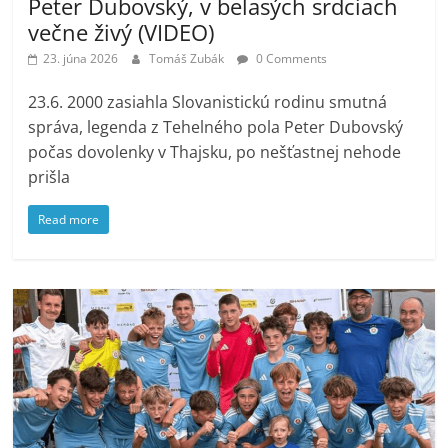
Peter Dubovský, v belasých srdciach
večne živý (VIDEO)
23. júna 2026
Tomáš Zubák
0 Comments
23.6. 2000 zasiahla Slovanistickú rodinu smutná
správa, legenda z Tehelného pola Peter Dubovský
počas dovolenky v Thajsku, po nešťastnej nehode
prišla
Read more