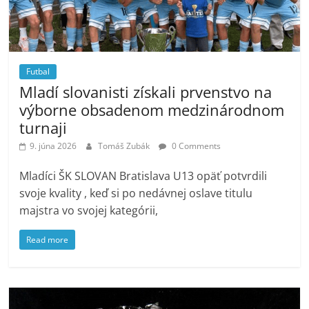
Futbal
Mladí slovanisti získali prvenstvo na
výborne obsadenom medzinárodnom
turnaji
9. júna 2026
Tomáš Zubák
0 Comments
Mladíci ŠK SLOVAN Bratislava U13 opäť potvrdili
svoje kvality , keď si po nedávnej oslave titulu
majstra vo svojej kategórii,
Read more