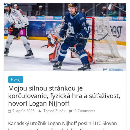
Hokej
Mojou silnou stránkou je
korčuľovanie, fyzická hra a súťaživosť,
hovorí Logan Nijhoff
7. apríla 2026
Tomáš Zubák
0 Comments
Kanadský útočník Logan Nijhoff posilnil HC Slovan