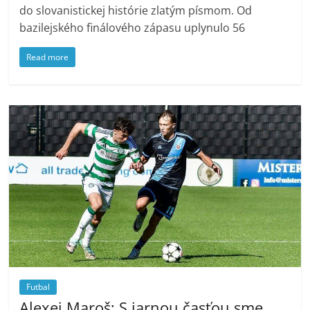
do slovanistickej histórie zlatým písmom. Od
bazilejského finálového zápasu uplynulo 56
Read more
Futbal
Alexej Maroš: S jarnou časťou sme