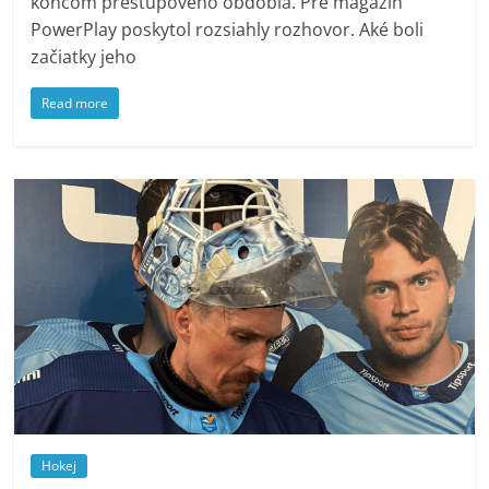
koncom prestupového obdobia. Pre magazín
PowerPlay poskytol rozsiahly rozhovor. Aké boli
začiatky jeho
Read more
Hokej