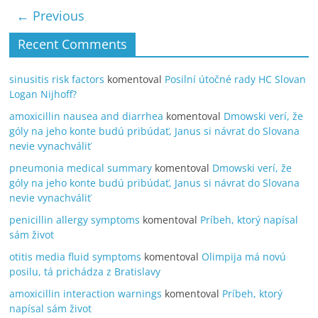
← Previous
Recent Comments
sinusitis risk factors
komentoval
Posilní útočné rady HC Slovan
Logan Nijhoff?
amoxicillin nausea and diarrhea
komentoval
Dmowski verí, že
góly na jeho konte budú pribúdať, Janus si návrat do Slovana
nevie vynachváliť
pneumonia medical summary
komentoval
Dmowski verí, že
góly na jeho konte budú pribúdať, Janus si návrat do Slovana
nevie vynachváliť
penicillin allergy symptoms
komentoval
Príbeh, ktorý napísal
sám život
otitis media fluid symptoms
komentoval
Olimpija má novú
posilu, tá prichádza z Bratislavy
amoxicillin interaction warnings
komentoval
Príbeh, ktorý
napísal sám život