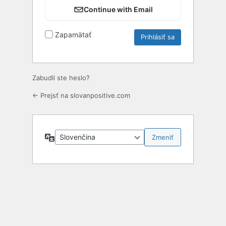
Continue with Email
Zapamätať
Zabudli ste heslo?
← Prejsť na slovanpositive.com
Jazyk