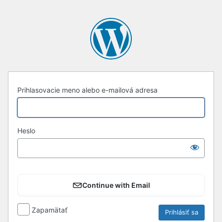
Prihlásiť
sa
Prihlasovacie meno alebo e-mailová adresa
Heslo
Continue with Email
Zapamätať