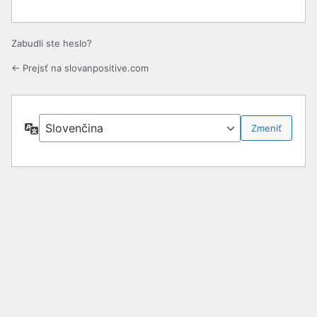
Zabudli ste heslo?
← Prejsť na slovanpositive.com
Jazyk