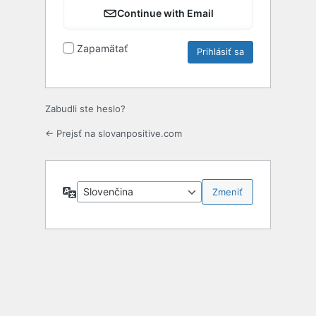
Continue with Email
Zapamätať
Zabudli ste heslo?
← Prejsť na slovanpositive.com
Jazyk