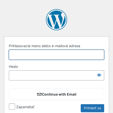
Prihlásiť
sa
Prihlasovacie meno alebo e-mailová adresa
Heslo
Continue with Email
Zapamätať