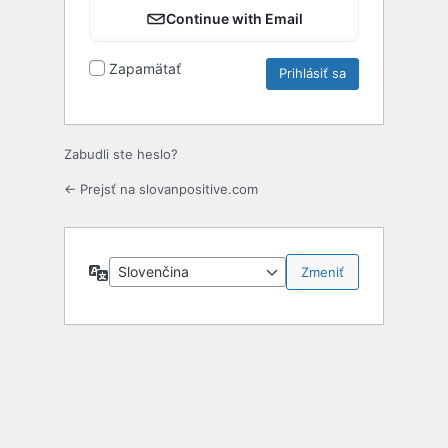
Continue with Email
Zapamätať
Zabudli ste heslo?
← Prejsť na slovanpositive.com
Jazyk