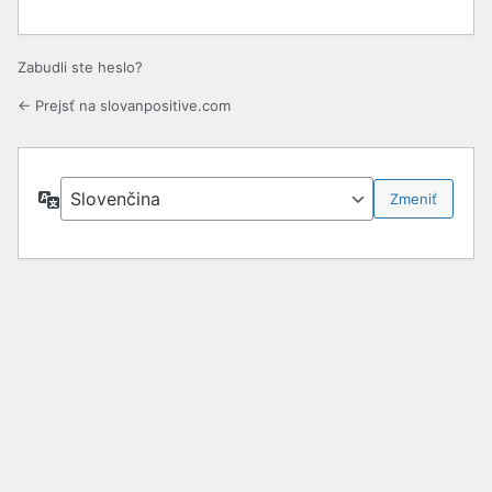
Zabudli ste heslo?
← Prejsť na slovanpositive.com
Jazyk