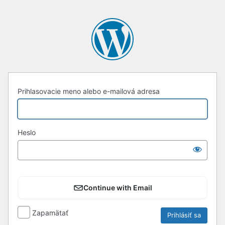
Prihlásiť
sa
Prihlasovacie meno alebo e-mailová adresa
Heslo
Continue with Email
Zapamätať