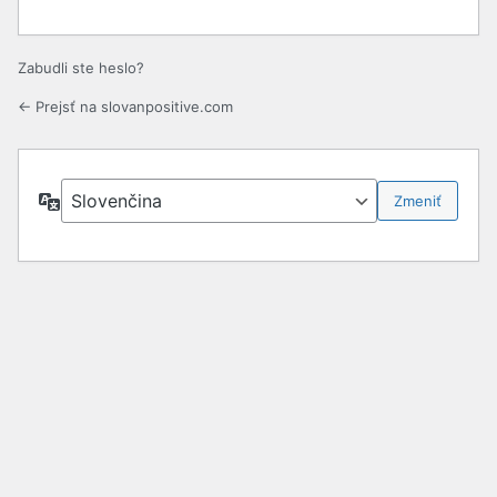
Zabudli ste heslo?
← Prejsť na slovanpositive.com
Jazyk