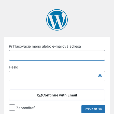
Prihlásiť
sa
Prihlasovacie meno alebo e-mailová adresa
Heslo
Continue with Email
Zapamätať