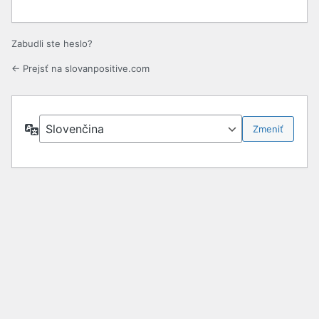
Zabudli ste heslo?
← Prejsť na slovanpositive.com
Jazyk