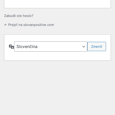
Zabudli ste heslo?
← Prejsť na slovanpositive.com
Jazyk