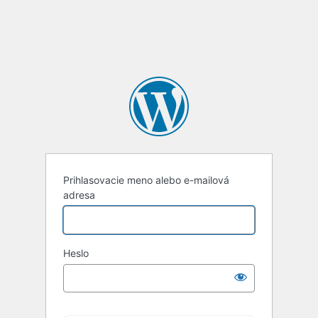
Prihlasovacie meno alebo e-mailová
adresa
Heslo