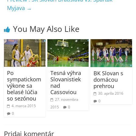
Myjava
→
You May Also Like
Tesná výhra
Po
BK Slovan s
Slovanistiek
sympatickom
domácou
nad
výkone sa
prehrou
Cassoviou
belasé lúčia
30. apríla 2016
so sezónou
27. novembra
0
4. marca 2015
2015
0
0
Pridaj komentár