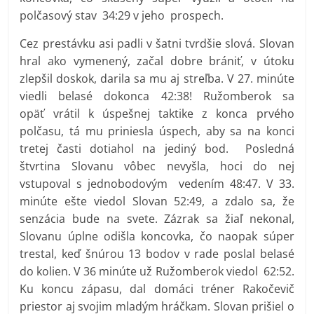
polčasový stav 34:29 v jeho prospech.
Cez prestávku asi padli v šatni tvrdšie slová. Slovan
hral ako vymenený, začal dobre brániť, v útoku
zlepšil doskok, darila sa mu aj streľba. V 27. minúte
viedli belasé dokonca 42:38! Ružomberok sa
opäť vrátil k úspešnej taktike z konca prvého
polčasu, tá mu priniesla úspech, aby sa na konci
tretej časti dotiahol na jediný bod. Posledná
štvrtina Slovanu vôbec nevyšla, hoci do nej
vstupoval s jednobodovým vedením 48:47. V 33.
minúte ešte viedol Slovan 52:49, a zdalo sa, že
senzácia bude na svete. Zázrak sa žiaľ nekonal,
Slovanu úplne odišla koncovka, čo naopak súper
trestal, keď šnúrou 13 bodov v rade poslal belasé
do kolien. V 36 minúte už Ružomberok viedol 62:52.
Ku koncu zápasu, dal domáci tréner Rakočevič
priestor aj svojim mladým hráčkam. Slovan prišiel o