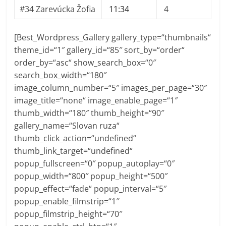
#34 Zarevúcka Žofia
11:34
4
[Best_Wordpress_Gallery gallery_type=“thumbnails“
theme_id=“1″ gallery_id=“85″ sort_by=“order“
order_by=“asc“ show_search_box=“0″
search_box_width=“180″
image_column_number=“5″ images_per_page=“30″
image_title=“none“ image_enable_page=“1″
thumb_width=“180″ thumb_height=“90″
gallery_name=“Slovan ruza“
thumb_click_action=“undefined“
thumb_link_target=“undefined“
popup_fullscreen=“0″ popup_autoplay=“0″
popup_width=“800″ popup_height=“500″
popup_effect=“fade“ popup_interval=“5″
popup_enable_filmstrip=“1″
popup_filmstrip_height=“70″