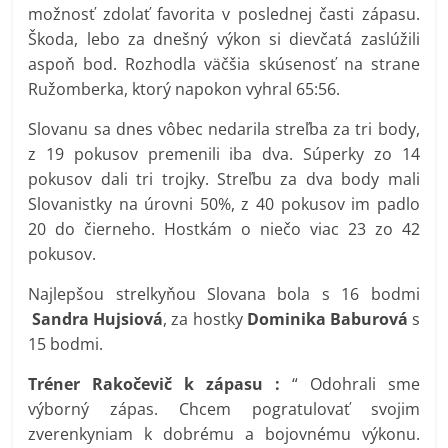
možnosť zdolať favorita v poslednej časti zápasu.
Škoda, lebo za dnešný výkon si dievčatá zaslúžili
aspoň bod. Rozhodla väčšia skúsenosť na strane
Ružomberka, ktorý napokon vyhral 65:56.
Slovanu sa dnes vôbec nedarila streľba za tri body,
z 19 pokusov premenili iba dva. Súperky zo 14
pokusov dali tri trojky. Streľbu za dva body mali
Slovanistky na úrovni 50%, z 40 pokusov im padlo
20 do čierneho. Hostkám o niečo viac 23 zo 42
pokusov.
Najlepšou strelkyňou Slovana bola s 16 bodmi
Sandra Hujsiová
, za hostky
Dominika Baburová
s
15 bodmi.
Tréner Rakočevič k zápasu :
“ Odohrali sme
výborný zápas. Chcem pogratulovať svojim
zverenkyniam k dobrému a bojovnému výkonu.