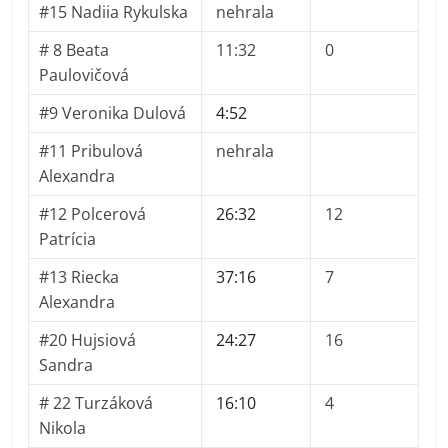
#15 Nadiia Rykulska
nehrala
# 8 Beata
11:32
0
Paulovičová
#9 Veronika Dulová
4:52
#11 Pribulová
nehrala
Alexandra
#12 Polcerová
26:32
12
Patrícia
#13 Riecka
37:16
7
Alexandra
#20 Hujsiová
24:27
16
Sandra
# 22 Turzáková
16:10
4
Nikola