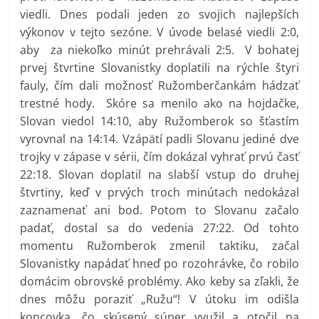
viedli. Dnes podali jeden zo svojich najlepších
výkonov v tejto sezóne. V úvode belasé viedli 2:0,
aby za niekoľko minút prehrávali 2:5. V bohatej
prvej štvrtine Slovanistky doplatili na rýchle štyri
fauly, čím dali možnosť Ružomberčankám hádzať
trestné hody. Skóre sa menilo ako na hojdačke,
Slovan viedol 14:10, aby Ružomberok so šťastím
vyrovnal na 14:14. Vzápätí padli Slovanu jediné dve
trojky v zápase v sérii, čím dokázal vyhrať prvú časť
22:18. Slovan doplatil na slabší vstup do druhej
štvrtiny, keď v prvých troch minútach nedokázal
zaznamenať ani bod. Potom to Slovanu začalo
padať, dostal sa do vedenia 27:22. Od tohto
momentu Ružomberok zmenil taktiku, začal
Slovanistky napádať hneď po rozohrávke, čo robilo
domácim obrovské problémy. Ako keby sa zľakli, že
dnes môžu poraziť „Ružu“! V útoku im odišla
koncovka, čo skúsený súper využil a otočil na