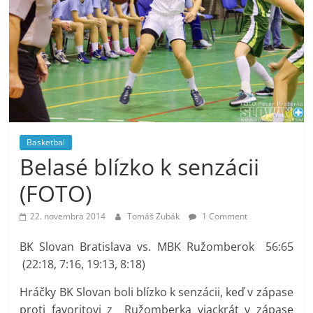
Basketbal
Belasé blízko k senzácii
(FOTO)
22. novembra 2014
Tomáš Zubák
1 Comment
BK Slovan Bratislava vs. MBK Ružomberok 56:65
(22:18, 7:16, 19:13, 8:18)
Hráčky BK Slovan boli blízko k senzácii, keď v zápase
proti favoritovi z Ružomberka viackrát v zápase