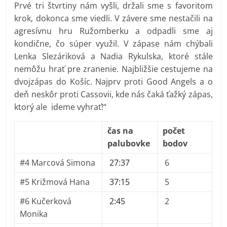
Prvé tri štvrtiny nám vyšli, držali sme s favoritom
krok, dokonca sme viedli. V závere sme nestačili na
agresívnu hru Ružomberku a odpadli sme aj
kondične, čo súper využil. V zápase nám chýbali
Lenka Slezáriková a Nadia Rykulska, ktoré stále
nemôžu hrať pre zranenie. Najbližšie cestujeme na
dvojzápas do Košíc. Najprv proti Good Angels a o
deň neskôr proti Cassovii, kde nás čaká ťažký zápas,
ktorý ale ideme vyhrať!“
čas na
počet
palubovke
bodov
#4 Marcová Simona
27:37
6
#5 Križmová Hana
37:15
5
#6 Kučerková
2:45
2
Monika