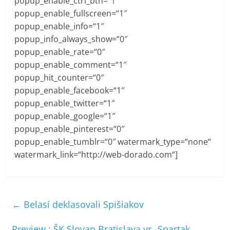
popup_enable_ctrl_btn=“1″
popup_enable_fullscreen=“1″
popup_enable_info=“1″
popup_info_always_show=“0″
popup_enable_rate=“0″
popup_enable_comment=“1″
popup_hit_counter=“0″
popup_enable_facebook=“1″
popup_enable_twitter=“1″
popup_enable_google=“1″
popup_enable_pinterest=“0″
popup_enable_tumblr=“0″ watermark_type=“none“
watermark_link=“http://web-dorado.com“]
←
Belasí deklasovali Spišiakov
Preview : ŠK Slovan Bratislava vs. Spartak