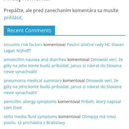
Prepáčte, ale pred zanechaním komentára sa musíte
prihlásiť
.
Recent Comments
sinusitis risk factors
komentoval
Posilní útočné rady HC Slovan
Logan Nijhoff?
amoxicillin nausea and diarrhea
komentoval
Dmowski verí, že
góly na jeho konte budú pribúdať, Janus si návrat do Slovana
nevie vynachváliť
pneumonia medical summary
komentoval
Dmowski verí, že
góly na jeho konte budú pribúdať, Janus si návrat do Slovana
nevie vynachváliť
penicillin allergy symptoms
komentoval
Príbeh, ktorý napísal
sám život
otitis media fluid symptoms
komentoval
Olimpija má novú
posilu, tá prichádza z Bratislavy