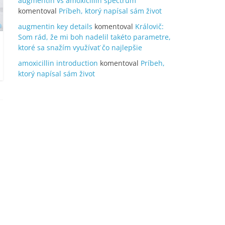
augmentin vs amoxicillin spectrum
komentoval
Príbeh, ktorý napísal sám život
augmentin key details
komentoval
Královič:
Som rád, že mi boh nadelil takéto parametre,
ktoré sa snažím využívať čo najlepšie
amoxicillin introduction
komentoval
Príbeh,
ktorý napísal sám život