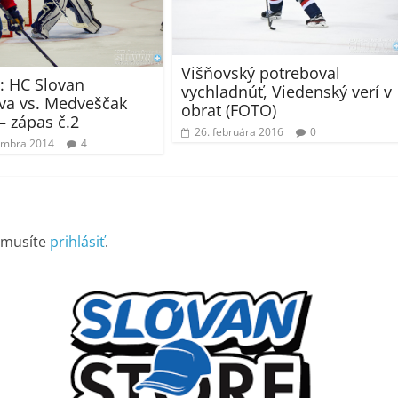
Višňovský potreboval
: HC Slovan
vychladnúť, Viedenský verí v
ava vs. Medveščak
obrat (FOTO)
– zápas č.2
26. februára 2016
0
embra 2014
4
 musíte
prihlásiť
.