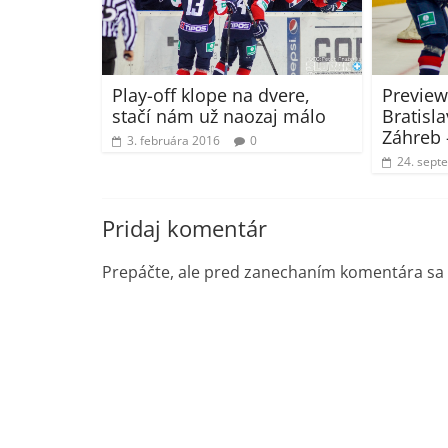
Preview
Play-off klope na dvere,
Bratisl
stačí nám už naozaj málo
Záhreb 
3. februára 2016
0
24. sept
Pridaj komentár
Prepáčte, ale pred zanechaním komentára sa