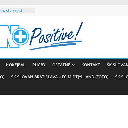
ťazstvo nad
)
rnou časťou sme
vana teší, chce
com
sťou tímového
belasých
ý (VIDEO)
skali prvenstvo
HOKEJBAL
RUGBY
OSTATNÉ
KONTAKT
ŠK SLOVAN
enom
rnaji
O)
SK SLOVAN BRATISLAVA – FC MIDTJYLLAND (FOTO)
ŠK SL