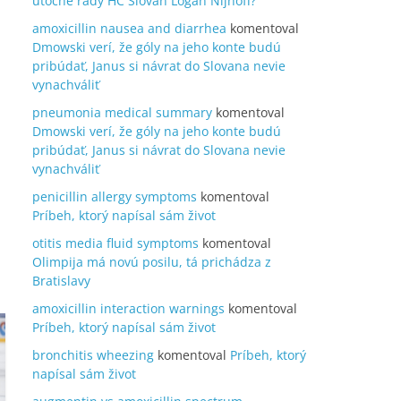
útočné rady HC Slovan Logan Nijhoff?
amoxicillin nausea and diarrhea
komentoval
Dmowski verí, že góly na jeho konte budú
pribúdať, Janus si návrat do Slovana nevie
vynachváliť
pneumonia medical summary
komentoval
Dmowski verí, že góly na jeho konte budú
pribúdať, Janus si návrat do Slovana nevie
vynachváliť
penicillin allergy symptoms
komentoval
Príbeh, ktorý napísal sám život
otitis media fluid symptoms
komentoval
Olimpija má novú posilu, tá prichádza z
Bratislavy
amoxicillin interaction warnings
komentoval
Príbeh, ktorý napísal sám život
bronchitis wheezing
komentoval
Príbeh, ktorý
napísal sám život