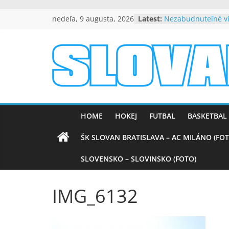
Skip
nedeľa, 9 augusta, 2026
Latest:
Nezabudnuteľné ví
to
Barcelonou (VIDEO
Alexej Maroš: S ja
content
spokojní
Beňa návrat do Slo
slovanpositive.
byť dôležitou súča
úspechu
Peter Dubovský, v 
Slovanpositive
srdciach večne živ
Mladí slovanisti zí
HOME
HOKEJ
FUTBAL
BASKETBAL
na výborne obsad
medzinárodnom tu
ŠK SLOVAN BRATISLAVA – AC MILÁNO (FOT
SLOVENSKO – SLOVINSKO (FOTO)
IMG_6132