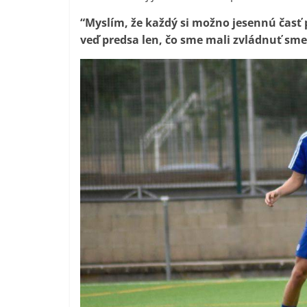
⁠“Myslím, že každý si možno jesennú časť 
veď predsa len, čo sme mali zvládnuť sme 