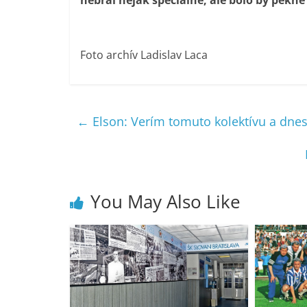
nebral nejak špeciálne, ale bolo by pekné 
Foto archív Ladislav Laca
←
Elson: Verím tomuto kolektívu a dnes
You May Also Like