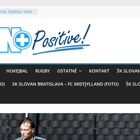
rnou časťou sme
vana teší, chce
sťou tímového
com
belasých
ý (VIDEO)
skali prvenstvo
enom
rnaji
HOKEJBAL
RUGBY
OSTATNÉ
KONTAKT
ŠK SLOVAN
ťazstvo nad
)
O)
SK SLOVAN BRATISLAVA – FC MIDTJYLLAND (FOTO)
ŠK SL