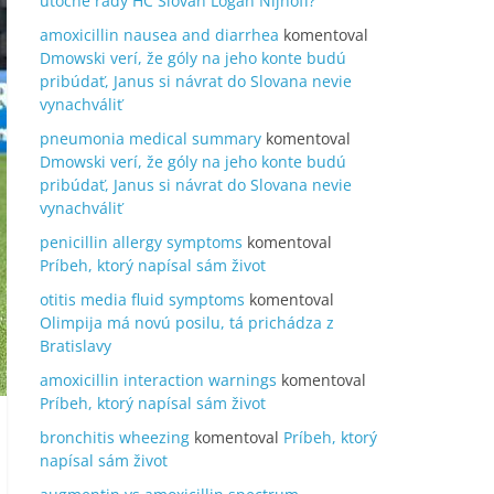
útočné rady HC Slovan Logan Nijhoff?
amoxicillin nausea and diarrhea
komentoval
Dmowski verí, že góly na jeho konte budú
pribúdať, Janus si návrat do Slovana nevie
vynachváliť
pneumonia medical summary
komentoval
Dmowski verí, že góly na jeho konte budú
pribúdať, Janus si návrat do Slovana nevie
vynachváliť
penicillin allergy symptoms
komentoval
Príbeh, ktorý napísal sám život
otitis media fluid symptoms
komentoval
Olimpija má novú posilu, tá prichádza z
Bratislavy
amoxicillin interaction warnings
komentoval
Príbeh, ktorý napísal sám život
bronchitis wheezing
komentoval
Príbeh, ktorý
napísal sám život