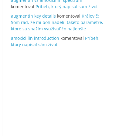
augmentin vs amoxicillin spectrum
komentoval
Príbeh, ktorý napísal sám život
augmentin key details
komentoval
Královič:
Som rád, že mi boh nadelil takéto parametre,
ktoré sa snažím využívať čo najlepšie
amoxicillin introduction
komentoval
Príbeh,
ktorý napísal sám život