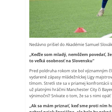
Nedávno prišiel do Akadémie Samuel Slovák,
„Keďže som mladý, nemôžem povedať, že s
to veľká osobnosť na Slovensku“
Pred poldruha rokom ste bol významným čle
vydarené zápasy mládežníckej Ligy majstrov.
tímom. Stretli ste sa v priamej konfrontácii 
už platnými hráčmi Manchester City či Bayer
výnimoční? Snívate o tom, že sa s nimi opäť 
„Ak sa mám priznať, keď sme proti ním hr