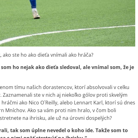
 ako ste ho ako dieťa vnímali ako hráča?
om ho nejak ako dieťa sledoval, ale vnímal som, že je
nom tímu našich dorastencov, ktorí absolvovali v celku
 Zaznamenali ste v nich aj niekoľko gólov proti skvelým
s hráčmi ako Nico O´Reilly, alebo Lennart Karl, ktorí sú dnes
n Mníchov. Ako sa vám proti nim hralo, v čom boli
stretnete na ihrisku, ale už na úrovni dospelých?
ali, tak som úplne nevedel o koho ide. Takže som to