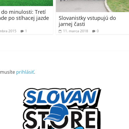
 do minulosti: Tretí
rade po stíhacej jazde
Slovanistky vstupujú do
jarnej časti
mbra 2015
1
11. marca 2018
0
 musíte
prihlásiť
.