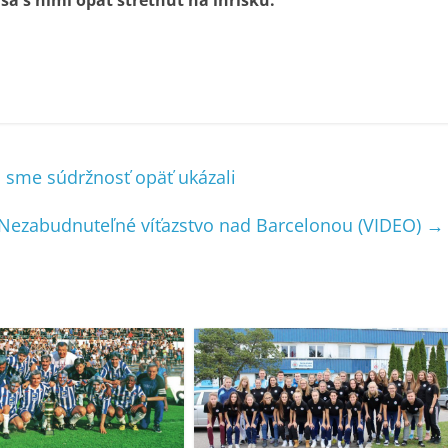
sa s nimi opäť stretnúť na ihrisku.“
 sme súdržnosť opäť ukázali
Nezabudnuteľné víťazstvo nad Barcelonou (VIDEO)
→