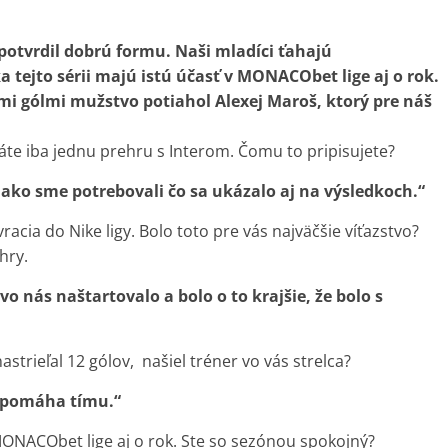
 potvrdil dobrú formu. Naši mladíci ťahajú
 tejto sérii majú istú účasť v MONACObet lige aj o rok.
imi gólmi mužstvo potiahol Alexej Maroš, ktorý pre náš
máte iba jednu prehru s Interom. Čomu to pripisujete?
 ako sme potrebovali čo sa ukázalo aj na výsledkoch.“
vracia do Nike ligy. Bolo toto pre vás najväčšie víťazstvo?
hry.
vo nás naštartovalo a bolo o to krajšie, že bolo s
astrieľal 12 gólov, našiel tréner vo vás strelca?
to pomáha tímu.“
v MONACObet lige aj o rok. Ste so sezónou spokojný?