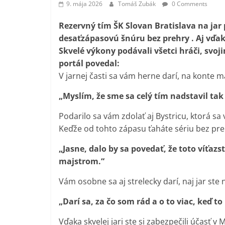
9. mája 2026
Tomáš Zubák
0 Comments
Rezervný tím ŠK Slovan Bratislava na jar
desaťzápasovú šnúru bez prehry . Aj vďaka
Skvelé výkony podávali všetci hráči, svoj
portál povedal:
V jarnej časti sa vám herne darí, na konte 
„Myslím, že sme sa celý tím nadstavil tak
Podarilo sa vám zdolať aj Bystricu, ktorá sa 
Keďže od tohto zápasu ťaháte sériu bez pre
„Jasne, dalo by sa povedať, že toto víťazst
majstrom.“
Vám osobne sa aj strelecky darí, naj jar ste n
„Darí sa, za čo som rád a o to viac, keď 
Vďaka skvelej jari ste si zabezpečili účasť 