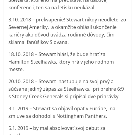
Stewarta, ktorého má predstaviť na tlačovej
konferencii, ten sa na letisku neukázal.
3.10. 2018 – prekvapenie! Stewart nikdy neodletel zo
Severnej Ameriky, a okamžite ohlásil ukončenie
kariéry ako dôvod uvádza rodinné dôvody, čím
sklamal fanúšikov Slovana.
18.10. 2018 – Stewart hlási, že bude hrať za
Hamilton Steelhawks, ktorý hrá v jeho rodnom
meste.
20.10. 2018 – Stewart nastupuje na svoj prvý a
súčsane jediný zápas za Steelhawks, pri prehre 6:9
s Stoney Creek Generals si pripísal dve prihrávky.
3.1. 2019 – Stewart sa objavil opäť v Európe, na
zmluve sa dohodol s Nottingham Panthers.
5.1. 2019 – by mal absolvovať svoj debut za