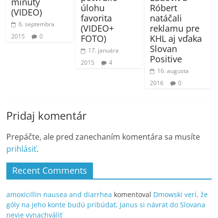
minúty
Róbert
úlohu
(VIDEO)
natáčali
favorita
6. septembra
reklamu pre
(VIDEO+
2015
0
KHL aj vďaka
FOTO)
Slovan
17. januára
Positive
2015
4
16. augusta
2016
0
Pridaj komentár
Prepáčte, ale pred zanechaním komentára sa musíte
prihlásiť
.
Recent Comments
amoxicillin nausea and diarrhea
komentoval
Dmowski verí, že
góly na jeho konte budú pribúdať, Janus si návrat do Slovana
nevie vynachváliť