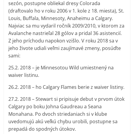
sezón, postupne obliekal dresy Colorada
(draftovalo ho v roku 2006 v 1. kole z 18. miesta), St.
Louis, Buffala, Minnesoty, Anaheimu a Calgary.
Najviac sa mu vydaril ročník 2009/2010, v ktorom za
Avalanche nastrieľal 28 gólov a pridal 36 asistencií.
Z jeho príchodu napokon vzišlo. V roku 2018 sa v
jeho živote udiali veľmi zaujímavé zmeny, posúďte
sami:
25.2. 2018 – je Minnesotou Wild umiestnený na
waiver listinu.
26.2. 2018 – ho Calgary Flames berie z waiver listiny.
27.2. 2018 – Stewart si pripisuje debut v prvom útok
Calgary po boku Johna Gaudreau a Seana
Monahana. Po dvoch striedaniach si v klube
uvedomujú akú veľkú chybu urobili, postupne sa
prepadá do spodných útokov.