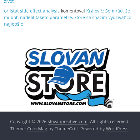
život
orlistat side effect analysis
komentoval
Královič: Som rád, že
mi boh nadelil takéto parametre, ktoré sa snažím využívať čo
najlepšie
Copyright © 2026
slovanpositive.com
. All rights reserved.
Theme:
ColorMag
by ThemeGrill. Powered by
WordPress
.