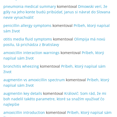
pneumonia medical summary
komentoval
Dmowski verí, že
góly na jeho konte budú pribúdať, Janus si návrat do Slovana
nevie vynachváliť
penicillin allergy symptoms
komentoval
Príbeh, ktorý napísal
sám život
otitis media fluid symptoms
komentoval
Olimpija má novú
posilu, tá prichádza z Bratislavy
amoxicillin interaction warnings
komentoval
Príbeh, ktorý
napísal sám život
bronchitis wheezing
komentoval
Príbeh, ktorý napísal sám
život
augmentin vs amoxicillin spectrum
komentoval
Príbeh, ktorý
napísal sám život
augmentin key details
komentoval
Královič: Som rád, že mi
boh nadelil takéto parametre, ktoré sa snažím využívať čo
najlepšie
amoxicillin introduction
komentoval
Príbeh, ktorý napísal sám