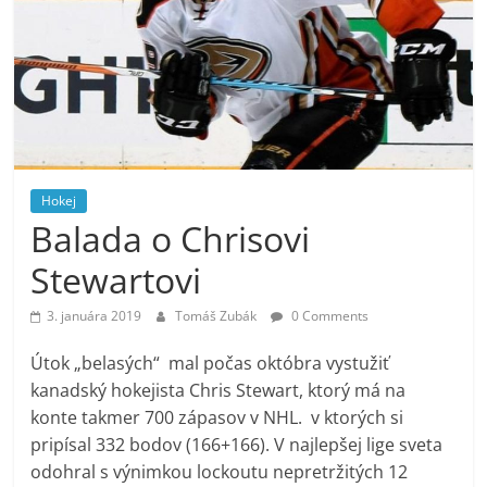
Hokej
Balada o Chrisovi
Stewartovi
3. januára 2019
Tomáš Zubák
0 Comments
Útok „belasých“ mal počas októbra vystužiť
kanadský hokejista Chris Stewart, ktorý má na
konte takmer 700 zápasov v NHL. v ktorých si
pripísal 332 bodov (166+166). V najlepšej lige sveta
odohral s výnimkou lockoutu nepretržitých 12