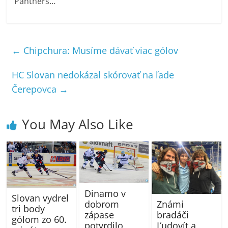
Panthers…
←
Chipchura: Musíme dávať viac gólov
HC Slovan nedokázal skórovať na ľade
Čerepovca
→
You May Also Like
Dinamo v
Slovan vydrel
Známi
dobrom
tri body
bradáči
zápase
gólom zo 60.
Ľudovít a
potvrdilo