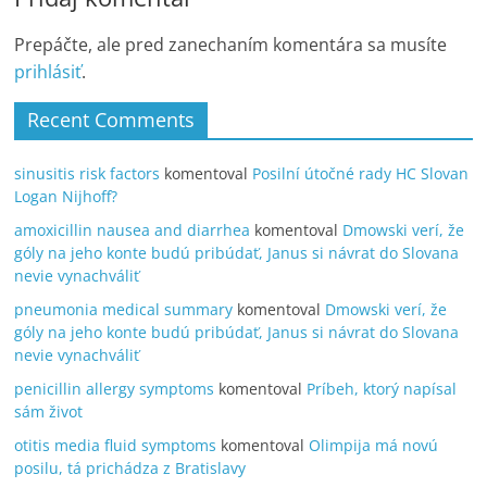
Prepáčte, ale pred zanechaním komentára sa musíte
prihlásiť
.
Recent Comments
sinusitis risk factors
komentoval
Posilní útočné rady HC Slovan
Logan Nijhoff?
amoxicillin nausea and diarrhea
komentoval
Dmowski verí, že
góly na jeho konte budú pribúdať, Janus si návrat do Slovana
nevie vynachváliť
pneumonia medical summary
komentoval
Dmowski verí, že
góly na jeho konte budú pribúdať, Janus si návrat do Slovana
nevie vynachváliť
penicillin allergy symptoms
komentoval
Príbeh, ktorý napísal
sám život
otitis media fluid symptoms
komentoval
Olimpija má novú
posilu, tá prichádza z Bratislavy