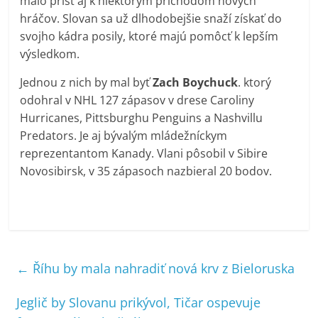
malo prísť aj k niektorým príchodom nových
hráčov. Slovan sa už dlhodobejšie snaží získať do
svojho kádra posily, ktoré majú pomôcť k lepším
výsledkom.
Jednou z nich by mal byť
Zach Boychuck
. ktorý
odohral v NHL 127 zápasov v drese Caroliny
Hurricanes, Pittsburghu Penguins a Nashvillu
Predators. Je aj bývalým mládežníckym
reprezentantom Kanady. Vlani pôsobil v Sibire
Novosibirsk, v 35 zápasoch nazbieral 20 bodov.
←
Říhu by mala nahradiť nová krv z Bieloruska
Jeglič by Slovanu prikývol, Tičar ospevuje