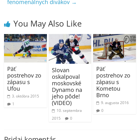
fenomenálnych divákov
→
You May Also Like
Päť
Päť
Slovan
postrehov zo
postrehov zo
oskalpoval
zápasu s
zápasu s
moskovské
Ufou
Kometou
Dynamo na
Brno
jeho pôde!
3. októbra 2015
(VIDEO)
9. augusta 2016
1
10. septembra
0
2015
0
Pridaj komentár