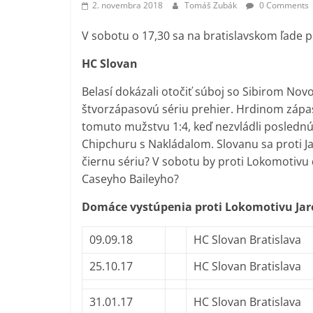
2. novembra 2018
Tomáš Zubák
0 Comments
V sobotu o 17,30 sa na bratislavskom ľade p
HC Slovan
Belasí dokázali otočiť súboj so Sibirom Novos
štvorzápasovú sériu prehier. Hrdinom zápas
tomuto mužstvu 1:4, keď nezvládli poslednú t
Chipchuru s Nakládalom. Slovanu sa proti Ja
čiernu sériu? V sobotu by proti Lokomotivu d
Caseyho Baileyho?
Domáce vystúpenia proti Lokomotivu Jar
09.09.18
HC Slovan Bratislava
25.10.17
HC Slovan Bratislava
31.01.17
HC Slovan Bratislava