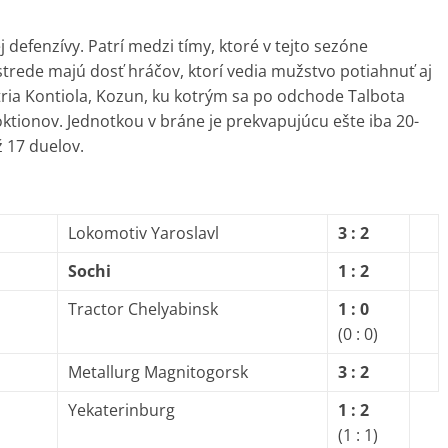
ej defenzívy. Patrí medzi tímy, ktoré v tejto sezóne
rede majú dosť hráčov, ktorí vedia mužstvo potiahnuť aj
ia Kontiola, Kozun, ku kotrým sa po odchode Talbota
oktionov. Jednotkou v bráne je prekvapujúcu ešte iba 20-
 17 duelov.
Lokomotiv Yaroslavl
3 : 2
Sochi
1 : 2
Tractor Chelyabinsk
1 : 0
(0 : 0)
Metallurg Magnitogorsk
3 : 2
Yekaterinburg
1 : 2
(1 : 1)