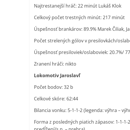
Najtrestanejší hráč: 22 minút Lukáš Klok
Celkový počet trestných minút: 217 minút
Úspešnosť brankárov: 89.9% Marek Čiliak, J
Počet strelených gólov v presilovkách/oslab
Úspešnosť presiloviek/oslaboviek: 20.7%/ 7
Zranení hráči: nikto
Lokomotiv Jaroslavľ
Počet bodov: 32 b
Celkové skóre: 62:44
Bilancia vonku: 5-1-1-2 (legenda: výhra – výh
Forma z posledných piatich zápasov: 1-1-1-2
predĺžení/s.n. – prehra)