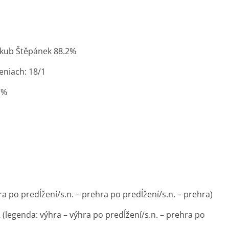
akub Štěpánek 88.2%
eniach: 18/1
7%
ra po predĺžení/s.n. – prehra po predĺžení/s.n. – prehra)
 (legenda: výhra – výhra po predĺžení/s.n. – prehra po