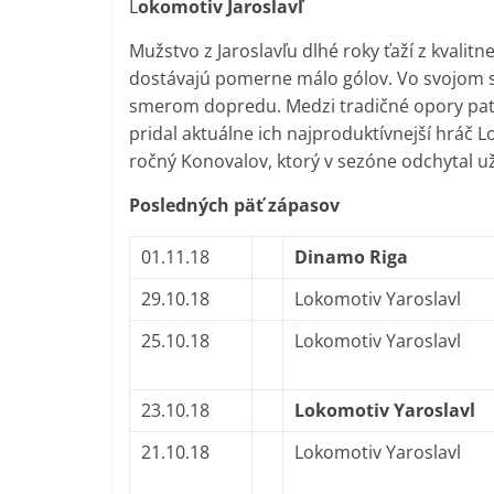
L
okomotiv Jaroslavľ
Mužstvo z Jaroslavľu dlhé roky ťaží z kvalitn
dostávajú pomerne málo gólov. Vo svojom st
smerom dopredu. Medzi tradičné opory patr
pridal aktuálne ich najproduktívnejší hráč L
ročný Konovalov, ktorý v sezóne odchytal už
Posledných päť zápasov
01.11.18
Dinamo Riga
29.10.18
Lokomotiv Yaroslavl
25.10.18
Lokomotiv Yaroslavl
23.10.18
Lokomotiv Yaroslavl
21.10.18
Lokomotiv Yaroslavl