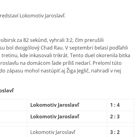
redstaví Lokomotiv Jaroslavľ.
ibirsk za 82 sekúnd, vyhrali 3:2, čím prerušili
u bol dvojgólový Chad Rau. V septembri belasí podľahli
retinu, kde inkasovali trikrát. Tento duel okorenila bitka
roslavľu na domácom ľade príliš nedarí. Prelomí túto
o zápasu mohol nastúpiť aj Žiga Jeglič, nahradí v nej
oslavľ
Lokomotiv Jaroslavľ
1 : 4
Lokomotiv Jaroslavľ
2 : 3
Lokomotiv Jaroslavľ
3 : 2