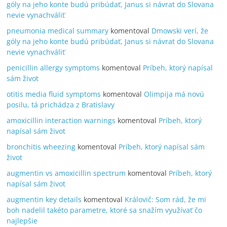
góly na jeho konte budú pribúdať, Janus si návrat do Slovana
nevie vynachváliť
pneumonia medical summary
komentoval
Dmowski verí, že
góly na jeho konte budú pribúdať, Janus si návrat do Slovana
nevie vynachváliť
penicillin allergy symptoms
komentoval
Príbeh, ktorý napísal
sám život
otitis media fluid symptoms
komentoval
Olimpija má novú
posilu, tá prichádza z Bratislavy
amoxicillin interaction warnings
komentoval
Príbeh, ktorý
napísal sám život
bronchitis wheezing
komentoval
Príbeh, ktorý napísal sám
život
augmentin vs amoxicillin spectrum
komentoval
Príbeh, ktorý
napísal sám život
augmentin key details
komentoval
Královič: Som rád, že mi
boh nadelil takéto parametre, ktoré sa snažím využívať čo
najlepšie