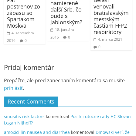
Belasí
namierené
postrehov zo
venovali
ďalší Srb, čo
zápasu so
bratislavským
bude s
Spartakom
mestským
Jablonským?
Moskva
častiam FFP2
18. januára
respirátory
4. septembra
2015
0
4. marca 2021
2016
0
0
Pridaj komentár
Prepáčte, ale pred zanechaním komentára sa musíte
prihlásiť
.
Recent Comments
sinusitis risk factors
komentoval
Posilní útočné rady HC Slovan
Logan Nijhoff?
amoxicillin nausea and diarrhea
komentoval
Dmowski verí, že