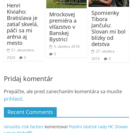
Henri
Kiviaho:
Spomienky
Mrockovej
Bratislava je
Tibora
premiéra a
zatiaľ skvelá,
Jančulu:
víťazstvo v
páči sa mi
Slovan mi bol
Banskej
aréna aj
blízky od
Bystrici
mesto
detstva
5. októbra 2018
21. decembra
27. októbra
0
2024
0
2015
0
Pridaj komentár
Prepáčte, ale pred zanechaním komentára sa musíte
prihlásiť
.
Recent Comments
sinusitis risk factors
komentoval
Posilní útočné rady HC Slovan
Logan Nijhoff?