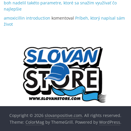
boh nadelil takéto parametre, ktoré sa snažím využívať čo
najlepšie
amoxicillin introduction
komentoval
Príbeh, ktorý napísal sám
život
Copyright © 2026
slovanpositive.com
. All rights reserved.
Theme:
ColorMag
by ThemeGrill. Powered by
WordPress
.