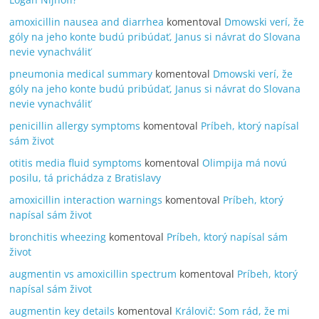
amoxicillin nausea and diarrhea
komentoval
Dmowski verí, že
góly na jeho konte budú pribúdať, Janus si návrat do Slovana
nevie vynachváliť
pneumonia medical summary
komentoval
Dmowski verí, že
góly na jeho konte budú pribúdať, Janus si návrat do Slovana
nevie vynachváliť
penicillin allergy symptoms
komentoval
Príbeh, ktorý napísal
sám život
otitis media fluid symptoms
komentoval
Olimpija má novú
posilu, tá prichádza z Bratislavy
amoxicillin interaction warnings
komentoval
Príbeh, ktorý
napísal sám život
bronchitis wheezing
komentoval
Príbeh, ktorý napísal sám
život
augmentin vs amoxicillin spectrum
komentoval
Príbeh, ktorý
napísal sám život
augmentin key details
komentoval
Královič: Som rád, že mi