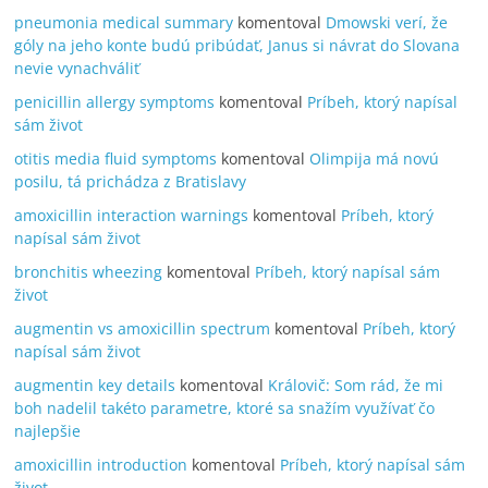
pneumonia medical summary
komentoval
Dmowski verí, že
góly na jeho konte budú pribúdať, Janus si návrat do Slovana
nevie vynachváliť
penicillin allergy symptoms
komentoval
Príbeh, ktorý napísal
sám život
otitis media fluid symptoms
komentoval
Olimpija má novú
posilu, tá prichádza z Bratislavy
amoxicillin interaction warnings
komentoval
Príbeh, ktorý
napísal sám život
bronchitis wheezing
komentoval
Príbeh, ktorý napísal sám
život
augmentin vs amoxicillin spectrum
komentoval
Príbeh, ktorý
napísal sám život
augmentin key details
komentoval
Královič: Som rád, že mi
boh nadelil takéto parametre, ktoré sa snažím využívať čo
najlepšie
amoxicillin introduction
komentoval
Príbeh, ktorý napísal sám
život