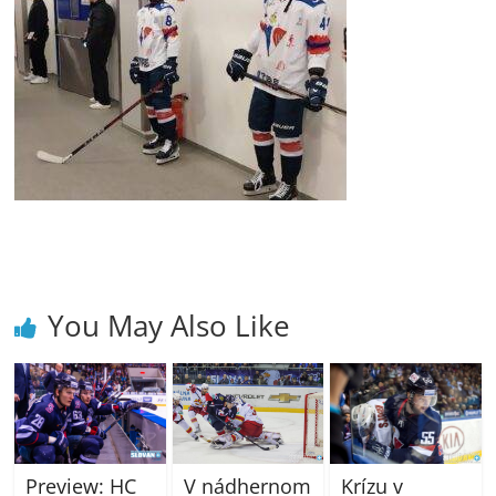
You May Also Like
V nádhernom
Preview: HC
Krízu v