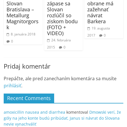
zápase sa
Slovan
obrane má
Slovan
Bratislava –
zažehnať
rozlúčil so
Metallurg
návrat
ziskom bodu
Magnitorgors
Barkera
(FOTO +
k
19. augusta
VIDEO)
8. januára 2018
2017
0
24. februára
0
2015
0
Pridaj komentár
Prepáčte, ale pred zanechaním komentára sa musíte
prihlásiť
.
Recent Comments
amoxicillin nausea and diarrhea
komentoval
Dmowski verí, že
góly na jeho konte budú pribúdať, Janus si návrat do Slovana
nevie vynachváliť