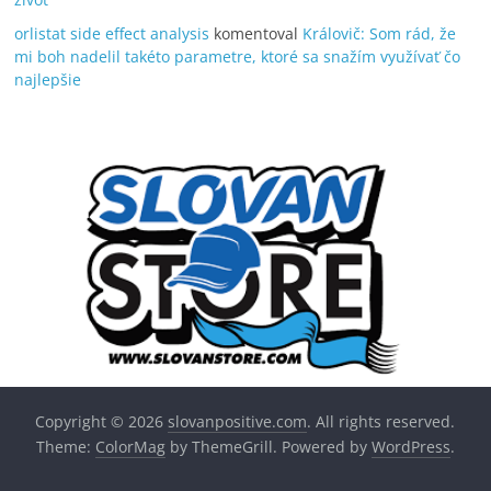
orlistat side effect analysis
komentoval
Královič: Som rád, že
mi boh nadelil takéto parametre, ktoré sa snažím využívať čo
najlepšie
Copyright © 2026
slovanpositive.com
. All rights reserved.
Theme:
ColorMag
by ThemeGrill. Powered by
WordPress
.