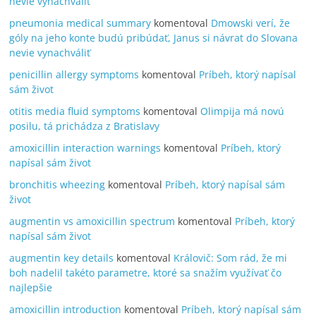
nevie vynachváliť
pneumonia medical summary
komentoval
Dmowski verí, že
góly na jeho konte budú pribúdať, Janus si návrat do Slovana
nevie vynachváliť
penicillin allergy symptoms
komentoval
Príbeh, ktorý napísal
sám život
otitis media fluid symptoms
komentoval
Olimpija má novú
posilu, tá prichádza z Bratislavy
amoxicillin interaction warnings
komentoval
Príbeh, ktorý
napísal sám život
bronchitis wheezing
komentoval
Príbeh, ktorý napísal sám
život
augmentin vs amoxicillin spectrum
komentoval
Príbeh, ktorý
napísal sám život
augmentin key details
komentoval
Královič: Som rád, že mi
boh nadelil takéto parametre, ktoré sa snažím využívať čo
najlepšie
amoxicillin introduction
komentoval
Príbeh, ktorý napísal sám