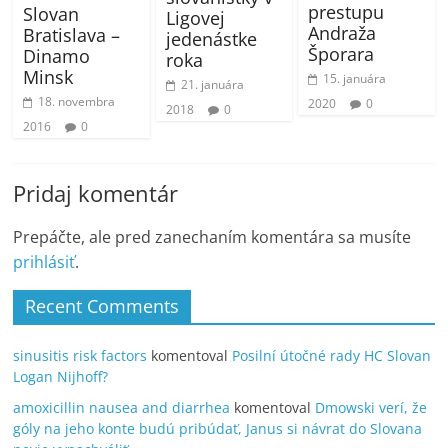
prestupu
Slovan
Ligovej
Andraža
Bratislava –
jedenástke
Šporara
Dinamo
roka
Minsk
15. januára
21. januára
18. novembra
2020
0
2018
0
2016
0
Pridaj komentár
Prepáčte, ale pred zanechaním komentára sa musíte
prihlásiť
.
Recent Comments
sinusitis risk factors
komentoval
Posilní útočné rady HC Slovan
Logan Nijhoff?
amoxicillin nausea and diarrhea
komentoval
Dmowski verí, že
góly na jeho konte budú pribúdať, Janus si návrat do Slovana