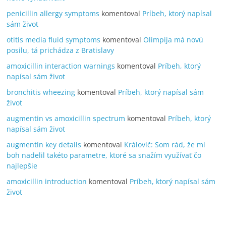
penicillin allergy symptoms
komentoval
Príbeh, ktorý napísal
sám život
otitis media fluid symptoms
komentoval
Olimpija má novú
posilu, tá prichádza z Bratislavy
amoxicillin interaction warnings
komentoval
Príbeh, ktorý
napísal sám život
bronchitis wheezing
komentoval
Príbeh, ktorý napísal sám
život
augmentin vs amoxicillin spectrum
komentoval
Príbeh, ktorý
napísal sám život
augmentin key details
komentoval
Královič: Som rád, že mi
boh nadelil takéto parametre, ktoré sa snažím využívať čo
najlepšie
amoxicillin introduction
komentoval
Príbeh, ktorý napísal sám
život