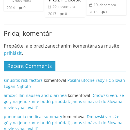
1. novembra
19. decembra
20. novembra
2014
0
2015
0
2017
0
Pridaj komentár
Prepáčte, ale pred zanechaním komentára sa musíte
prihlásiť
.
Recent Comments
sinusitis risk factors
komentoval
Posilní útočné rady HC Slovan
Logan Nijhoff?
amoxicillin nausea and diarrhea
komentoval
Dmowski verí, že
góly na jeho konte budú pribúdať, Janus si návrat do Slovana
nevie vynachváliť
pneumonia medical summary
komentoval
Dmowski verí, že
góly na jeho konte budú pribúdať, Janus si návrat do Slovana
nevie vynachváliť