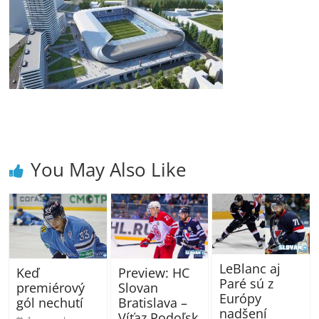
You May Also Like
LeBlanc aj
Preview: HC
Keď
Paré sú z
Slovan
premiérový
Európy
Bratislava –
gól nechutí
nadšení
Víťaz Podoľsk