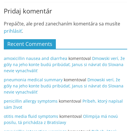
Pridaj komentár
Prepáčte, ale pred zanechaním komentára sa musíte
prihlásiť
.
Recent Comments
amoxicillin nausea and diarrhea
komentoval
Dmowski verí, že
góly na jeho konte budú pribúdať, Janus si návrat do Slovana
nevie vynachváliť
pneumonia medical summary
komentoval
Dmowski verí, že
góly na jeho konte budú pribúdať, Janus si návrat do Slovana
nevie vynachváliť
penicillin allergy symptoms
komentoval
Príbeh, ktorý napísal
sám život
otitis media fluid symptoms
komentoval
Olimpija má novú
posilu, tá prichádza z Bratislavy