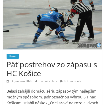
Hokej
Päť postrehov zo zápasu s
HC Košice
14. januára 2020
Tomáš Zubák
0 Comments
Belasí zahájili domácu sériu zápasov tým najlepším
možným spôsobom. Jednoznačnou výhrou 6:1 nad
Košicami stiahli náskok „Oceliarov“ na rozdiel dvoch