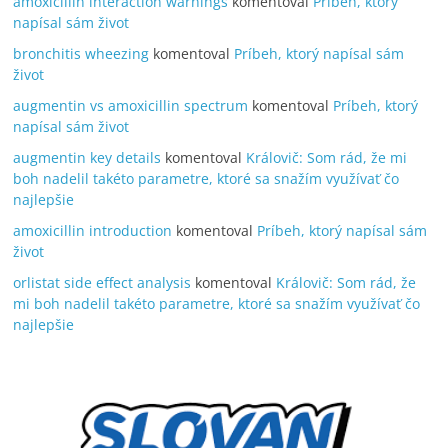
amoxicillin interaction warnings
komentoval
Príbeh, ktorý
napísal sám život
bronchitis wheezing
komentoval
Príbeh, ktorý napísal sám
život
augmentin vs amoxicillin spectrum
komentoval
Príbeh, ktorý
napísal sám život
augmentin key details
komentoval
Královič: Som rád, že mi
boh nadelil takéto parametre, ktoré sa snažím využívať čo
najlepšie
amoxicillin introduction
komentoval
Príbeh, ktorý napísal sám
život
orlistat side effect analysis
komentoval
Královič: Som rád, že
mi boh nadelil takéto parametre, ktoré sa snažím využívať čo
najlepšie