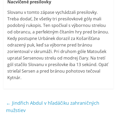
Nacvičené presilovky
Slovanu v tomto zápase vychádzali presilovky.
Treba dodať, že všetky tri presilovkové góly mali
podobný rukopis. Ten spočíval s výbornou strelou
od obrancu, a perfektným čítaním hry pred bránou.
Kedy postupne Urbánek dorazil za Košarišťana
odrazený puk, keď sa výborne pred bránou
zorientoval v skrumáži. Pri druhom góle Matoušek
upratal Sersenovu strelu od modrej čiary. Na tretí
gól stačilo Slovanu v presilovke iba 13 sekúnd. Opäť
strieľal Sersen a pred bránou pohotovo tečoval
Kytnár.
←
Jindřich Abdul v hľadáčiku zahraničných
mužstiev