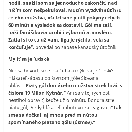
hodil, snažil som sa jednoducho zakončiť, nad
ničím som nešpekuloval. Musím vyzdvihnúť hru
celého mužstva, všetci sme plnili pokyny
celých
60 minút a výsledok sa dostavil. Gól ma teší,
naši fanúšikovia urobili výbornú atmosféru.
Zatiaľ si to tu užívam, liga je rýchla, veľa sa
korčuľuje“,
povedal po zápase kanadský útočník.
Mýliť sa je ľudské
Ako sa hovorí, sme iba ľudia a mýliť sa je ľudské.
Hlásateľ zápasu po štvrtom góle Slovana
ohlásil:“
Piaty gól domáceho mužstva streli hráč s
číslom 19 Milan Kytnár.“
Ani sa v tej rýchlosti
nestihol opraviť, keďže už o minútu Bondra streli
piaty gól,. Vedy hlásateľ pohotovo zareagoval,
:“Tak
sme sa dočkali aj mnou pred minútou
spomínaného piateho gólu (úsmev).“