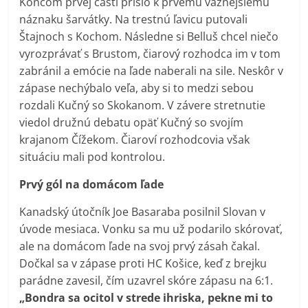
Koncom prvej časti prišlo k prvému vážnejšiemu
náznaku šarvátky. Na trestnú ľavicu putovali
Štajnoch s Kochom. Následne si Belluš chcel niečo
vyrozprávať s Brustom, čiarový rozhodca im v tom
zabránil a emócie na ľade naberali na sile. Neskôr v
zápase nechýbalo veľa, aby si to medzi sebou
rozdali Kučný so Skokanom. V závere stretnutie
viedol družnú debatu opäť Kučný so svojím
krajanom Čížekom. Čiaroví rozhodcovia však
situáciu mali pod kontrolou.
Prvý gól na domácom ľade
Kanadský útočník Joe Basaraba posilnil Slovan v
úvode mesiaca. Vonku sa mu už podarilo skórovať,
ale na domácom ľade na svoj prvý zásah čakal.
Dočkal sa v zápase proti HC Košice, keď z brejku
parádne zavesil, čím uzavrel skóre zápasu na 6:1.
„Bondra sa ocitol v strede ihriska, pekne mi to