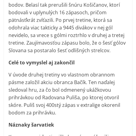
bodov. Belasí tak prerušili šnúru Košičanov, ktorí
bodovali v uplynulých 16 zápasoch, pričom
pätnásťkrát zvíťazili. Po prvej tretine, ktorá sa
odohrala viac takticky a 9445 divákov v nej gól
nevidelo, sa vrece s gólmi roztrhlo v druhej a tretej
tretine. Zaujímavosťou zápasu bolo, že o šesť gólov
Slovana sa postaralo šesť odlišných strelcov.
Celé to vymyslel aj zakončil
V úvode druhej tretiny vo vlastnom obrannom
pásme založil akciu obranca Bačík. Ten naďalej
sledoval hru, za čo bol odmenený ukážkovou
prihrávkou od Radovana Puliša, po ktorej otvoril
skóre. Puliš svoj 400stý zápas v extralige okorenil
bodom za prihrávku.
Náznaky šarvatiek