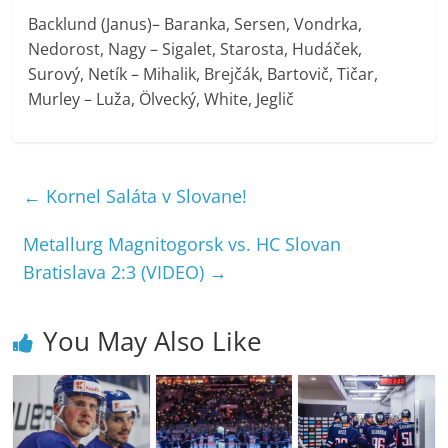
Backlund (Janus)– Baranka, Sersen, Vondrka,
Nedorost, Nagy – Sigalet, Starosta, Hudáček,
Surový, Netík – Mihalik, Brejčák, Bartovič, Tičar,
Murley – Luža, Ölvecký, White, Jeglič
←
Kornel Saláta v Slovane!
Metallurg Magnitogorsk vs. HC Slovan
Bratislava 2:3 (VIDEO)
→
You May Also Like