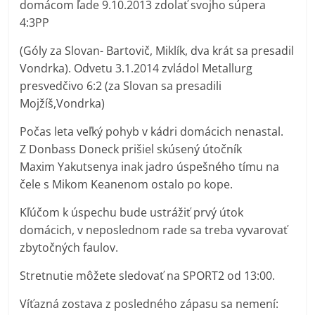
domácom ľade 9.10.2013 zdolať svojho súpera
4:3PP
(Góly za Slovan- Bartovič, Miklík, dva krát sa presadil
Vondrka). Odvetu 3.1.2014 zvládol Metallurg
presvedčivo 6:2 (za Slovan sa presadili
Mojžíš,Vondrka)
Počas leta veľký pohyb v kádri domácich nenastal.
Z Donbass Doneck prišiel skúsený útočník
Maxim Yakutsenya inak jadro úspešného tímu na
čele s Mikom Keanenom ostalo po kope.
Kľúčom k úspechu bude ustrážiť prvý útok
domácich, v neposlednom rade sa treba vyvarovať
zbytočných faulov.
Stretnutie môžete sledovať na SPORT2 od 13:00.
Víťazná zostava z posledného zápasu sa nemení: