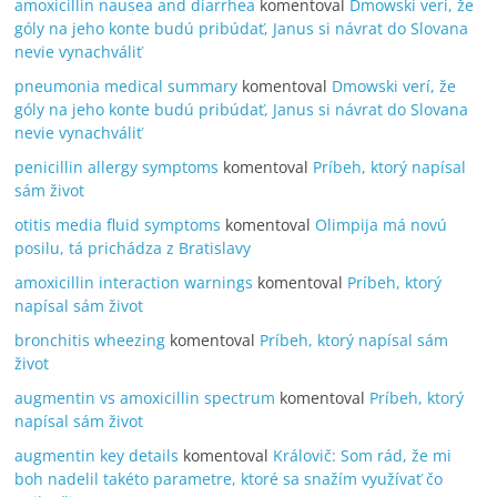
amoxicillin nausea and diarrhea
komentoval
Dmowski verí, že
góly na jeho konte budú pribúdať, Janus si návrat do Slovana
nevie vynachváliť
pneumonia medical summary
komentoval
Dmowski verí, že
góly na jeho konte budú pribúdať, Janus si návrat do Slovana
nevie vynachváliť
penicillin allergy symptoms
komentoval
Príbeh, ktorý napísal
sám život
otitis media fluid symptoms
komentoval
Olimpija má novú
posilu, tá prichádza z Bratislavy
amoxicillin interaction warnings
komentoval
Príbeh, ktorý
napísal sám život
bronchitis wheezing
komentoval
Príbeh, ktorý napísal sám
život
augmentin vs amoxicillin spectrum
komentoval
Príbeh, ktorý
napísal sám život
augmentin key details
komentoval
Královič: Som rád, že mi
boh nadelil takéto parametre, ktoré sa snažím využívať čo