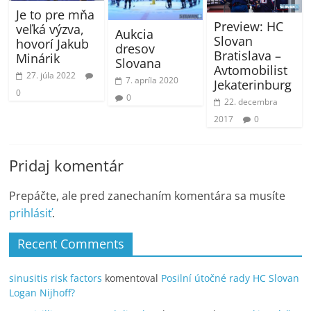
Je to pre mňa
Preview: HC
veľká výzva,
Aukcia
Slovan
hovorí Jakub
dresov
Bratislava –
Minárik
Slovana
Avtomobilist
27. júla 2022
7. apríla 2020
Jekaterinburg
0
0
22. decembra
2017
0
Pridaj komentár
Prepáčte, ale pred zanechaním komentára sa musíte
prihlásiť
.
Recent Comments
sinusitis risk factors
komentoval
Posilní útočné rady HC Slovan
Logan Nijhoff?