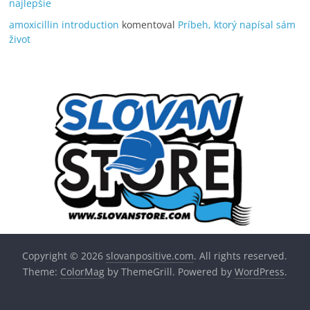
najlepšie
amoxicillin introduction
komentoval
Príbeh, ktorý napísal sám
život
Copyright © 2026
slovanpositive.com
. All rights reserved.
Theme:
ColorMag
by ThemeGrill. Powered by
WordPress
.