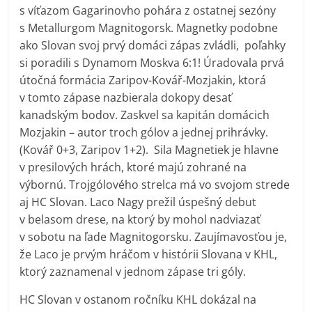
s víťazom Gagarinovho pohára z ostatnej sezóny
s Metallurgom Magnitogorsk. Magnetky podobne
ako Slovan svoj prvý domáci zápas zvládli, poľahky
si poradili s Dynamom Moskva 6:1! Úradovala prvá
útočná formácia Zaripov-Kovář-Mozjakin, ktorá
v tomto zápase nazbierala dokopy desať
kanadským bodov. Zaskvel sa kapitán domácich
Mozjakin – autor troch gólov a jednej prihrávky.
(Kovář 0+3, Zaripov 1+2). Sila Magnetiek je hlavne
v presilových hrách, ktoré majú zohrané na
výbornú. Trojgólového strelca má vo svojom strede
aj HC Slovan. Laco Nagy prežil úspešný debut
v belasom drese, na ktorý by mohol nadviazať
v sobotu na ľade Magnitogorsku. Zaujímavosťou je,
že Laco je prvým hráčom v histórii Slovana v KHL,
ktorý zaznamenal v jednom zápase tri góly.
HC Slovan v ostanom ročníku KHL dokázal na