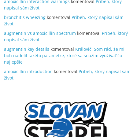
amoxicillin interaction warnings
komentoval
Príbeh, ktorý
napísal sám život
bronchitis wheezing
komentoval
Príbeh, ktorý napísal sám
život
augmentin vs amoxicillin spectrum
komentoval
Príbeh, ktorý
napísal sám život
augmentin key details
komentoval
Královič: Som rád, že mi
boh nadelil takéto parametre, ktoré sa snažím využívať čo
najlepšie
amoxicillin introduction
komentoval
Príbeh, ktorý napísal sám
život