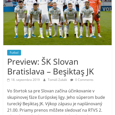
Futbal
Preview: ŠK Slovan
Bratislava – Beşiktaş JK
18. septembra 2019
Tomáš Zubák
0 Comments
Vo štvrtok sa pre Slovan začína účinkovanie v
skupinovej fáze Európskej ligy. Jeho súperom bude
turecký Beşiktaş JK. Výkop zápasu je naplánovaný
21.00. Priamy prenos môžete sledovať na RTVS 2.