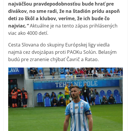
najväčšou pravdepodobnosťou bude hrať pre
divákov, no sme radi, že na štadión prídu aspoň
deti zo škôl a klubov, veríme, že ich bude čo
najviac
.“
Aktuálne je na tento zápas prihlásených
viac ako 4000 detí.
Cesta Slovana do skupiny Európskej ligy viedla
najmä cez dvojzápas proti PAOKu Solún. Belasým
budú pre zranenie chýbať Čavrič a Ratao.