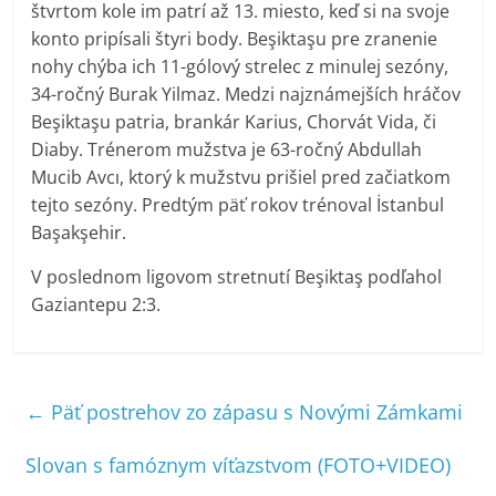
štvrtom kole im patrí až 13. miesto, keď si na svoje
konto pripísali štyri body. Beşiktaşu pre zranenie
nohy chýba ich 11-gólový strelec z minulej sezóny,
34-ročný Burak Yilmaz. Medzi najznámejších hráčov
Beşiktaşu patria, brankár Karius, Chorvát Vida, či
Diaby. Trénerom mužstva je 63-ročný Abdullah
Mucib Avcı, ktorý k mužstvu prišiel pred začiatkom
tejto sezóny. Predtým päť rokov trénoval İstanbul
Başakşehir.
V poslednom ligovom stretnutí Beşiktaş podľahol
Gaziantepu 2:3.
←
Päť postrehov zo zápasu s Novými Zámkami
Slovan s famóznym víťazstvom (FOTO+VIDEO)
→