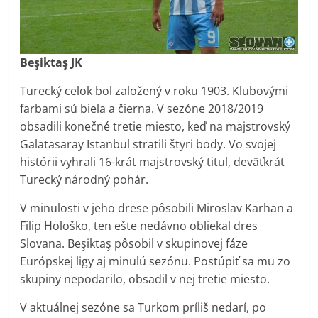
Beşiktaş JK
Turecký celok bol založený v roku 1903. Klubovými
farbami sú biela a čierna. V sezóne 2018/2019
obsadili konečné tretie miesto, keď na majstrovský
Galatasaray Istanbul stratili štyri body. Vo svojej
histórii vyhrali 16-krát majstrovský titul, deväťkrát
Turecký národný pohár.
V minulosti v jeho drese pôsobili Miroslav Karhan a
Filip Hološko, ten ešte nedávno obliekal dres
Slovana. Beşiktaş pôsobil v skupinovej fáze
Európskej ligy aj minulú sezónu. Postúpiť sa mu zo
skupiny nepodarilo, obsadil v nej tretie miesto.
V aktuálnej sezóne sa Turkom príliš nedarí, po