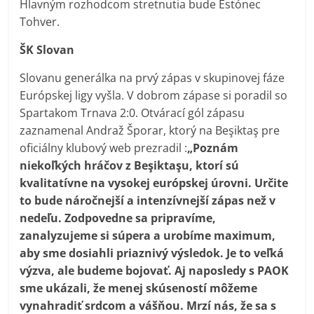
Hlavným rozhodcom stretnutia bude Estónec
Tohver.
ŠK Slovan
Slovanu generálka na prvý zápas v skupinovej fáze
Európskej ligy vyšla. V dobrom zápase si poradil so
Spartakom Trnava 2:0. Otvárací gól zápasu
zaznamenal Andraž Šporar, ktorý na Beşiktaş pre
oficiálny klubový web prezradil :
„Poznám
niekoľkých hráčov z Beşiktaşu, ktorí sú
kvalitatívne na vysokej európskej úrovni. Určite
to bude náročnejší a intenzívnejší zápas než v
nedeľu. Zodpovedne sa pripravíme,
zanalyzujeme si súpera a urobíme maximum,
aby sme dosiahli priaznivý výsledok. Je to veľká
výzva, ale budeme bojovať. Aj naposledy s PAOK
sme ukázali, že menej skúseností môžeme
vynahradiť srdcom a vášňou. Mrzí nás, že sa s