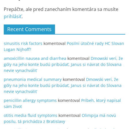
Prepáčte, ale pred zanechaním komentára sa musíte
prihlásiť
.
Recent Comments
sinusitis risk factors
komentoval
Posilní útočné rady HC Slovan
Logan Nijhoff?
amoxicillin nausea and diarrhea
komentoval
Dmowski verí, že
góly na jeho konte budú pribúdať, Janus si návrat do Slovana
nevie vynachváliť
pneumonia medical summary
komentoval
Dmowski verí, že
góly na jeho konte budú pribúdať, Janus si návrat do Slovana
nevie vynachváliť
penicillin allergy symptoms
komentoval
Príbeh, ktorý napísal
sám život
otitis media fluid symptoms
komentoval
Olimpija má novú
posilu, tá prichádza z Bratislavy