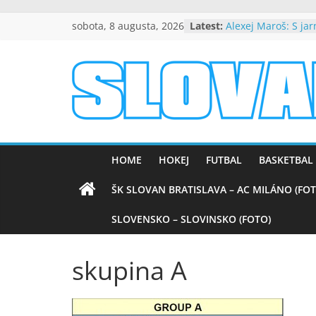
Skip
sobota, 8 augusta, 2026
Latest:
Alexej Maroš: S ja
to
spokojní
Beňa návrat do Slo
content
byť dôležitou súča
úspechu
slovanpositive.
Peter Dubovský, v 
srdciach večne živ
Mladí slovanisti zí
Slovanpositive
na výborne obsad
medzinárodnom tu
HOME
HOKEJ
FUTBAL
BASKETBAL
Nezabudnuteľné ví
Barcelonou (VIDEO
ŠK SLOVAN BRATISLAVA – AC MILÁNO (FOT
SLOVENSKO – SLOVINSKO (FOTO)
skupina A