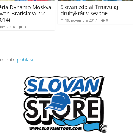
Slovan zdolal Trnavu aj
léria Dynamo Moskva
druhýkrát v sezóne
ovan Bratislava 7:2
2014)
19. novembra 2017
0
bra 2014
0
 musíte
prihlásiť
.