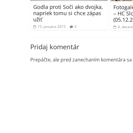
Godla proti Soči ako dvojka,
Fotoga
napriek tomu si chce zápas
– HC Sl
užiť
(05.12.
15. januára 2015
0
6. decem
Pridaj komentár
Prepáčte, ale pred zanechaním komentára sa