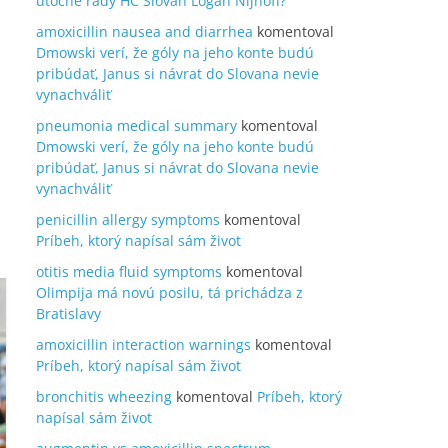
útočné rady HC Slovan Logan Nijhoff?
amoxicillin nausea and diarrhea
komentoval
Dmowski verí, že góly na jeho konte budú
pribúdať, Janus si návrat do Slovana nevie
vynachváliť
pneumonia medical summary
komentoval
Dmowski verí, že góly na jeho konte budú
pribúdať, Janus si návrat do Slovana nevie
vynachváliť
penicillin allergy symptoms
komentoval
Príbeh, ktorý napísal sám život
otitis media fluid symptoms
komentoval
Olimpija má novú posilu, tá prichádza z
Bratislavy
amoxicillin interaction warnings
komentoval
Príbeh, ktorý napísal sám život
bronchitis wheezing
komentoval
Príbeh, ktorý
napísal sám život