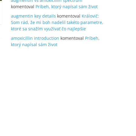
augmentin vs amoxicillin spectrum
komentoval
Príbeh, ktorý napísal sám život
augmentin key details
komentoval
Královič:
Som rád, že mi boh nadelil takéto parametre,
ktoré sa snažím využívať čo najlepšie
amoxicillin introduction
komentoval
Príbeh,
ktorý napísal sám život