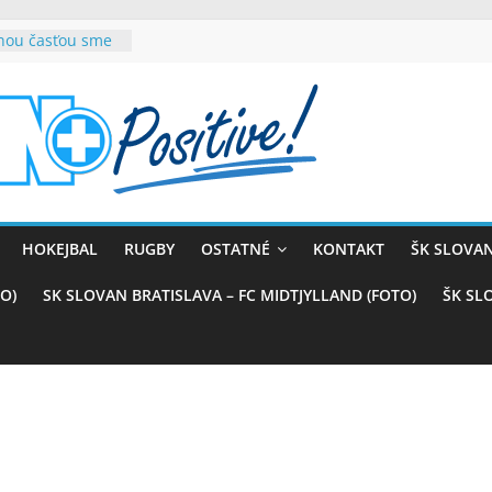
rnou časťou sme
vana teší, chce
sťou tímového
com
belasých
ý (VIDEO)
skali prvenstvo
enom
rnaji
HOKEJBAL
RUGBY
OSTATNÉ
KONTAKT
ŠK SLOVAN
ťazstvo nad
)
O)
SK SLOVAN BRATISLAVA – FC MIDTJYLLAND (FOTO)
ŠK SL