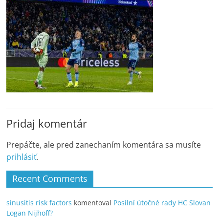
Pridaj komentár
Prepáčte, ale pred zanechaním komentára sa musíte
prihlásiť
.
Recent Comments
sinusitis risk factors
komentoval
Posilní útočné rady HC Slovan
Logan Nijhoff?