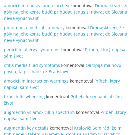
amoxicillin nausea and diarrhea
komentoval
Dmowski verí, že
góly na jeho konte budú pribúdať, Janus si návrat do Slovana
nevie vynachváliť
pneumonia medical summary
komentoval
Dmowski verí, že
góly na jeho konte budú pribúdať, Janus si návrat do Slovana
nevie vynachváliť
penicillin allergy symptoms
komentoval
Príbeh, ktorý napísal
sám život
otitis media fluid symptoms
komentoval
Olimpija má novú
posilu, tá prichádza z Bratislavy
amoxicillin interaction warnings
komentoval
Príbeh, ktorý
napísal sám život
bronchitis wheezing
komentoval
Príbeh, ktorý napísal sám
život
augmentin vs amoxicillin spectrum
komentoval
Príbeh, ktorý
napísal sám život
augmentin key details
komentoval
Královič: Som rád, že mi
boh nadelil takéto parametre, ktoré sa snažím využívať čo