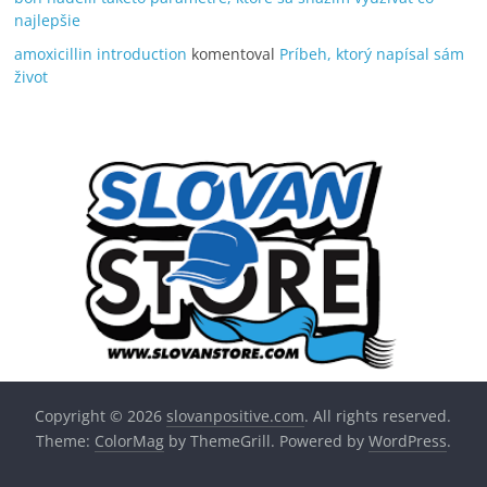
najlepšie
amoxicillin introduction
komentoval
Príbeh, ktorý napísal sám
život
Copyright © 2026
slovanpositive.com
. All rights reserved.
Theme:
ColorMag
by ThemeGrill. Powered by
WordPress
.