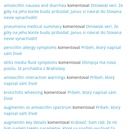
amoxicillin nausea and diarrhea
komentoval
Dmowski verí, že
góly na jeho konte budú pribúdať, Janus si návrat do Slovana
nevie vynachváliť
pneumonia medical summary
komentoval
Dmowski verí, že
góly na jeho konte budú pribúdať, Janus si návrat do Slovana
nevie vynachváliť
penicillin allergy symptoms
komentoval
Príbeh, ktorý napísal
sám život
otitis media fluid symptoms
komentoval
Olimpija má novú
posilu, tá prichádza z Bratislavy
amoxicillin interaction warnings
komentoval
Príbeh, ktorý
napísal sám život
bronchitis wheezing
komentoval
Príbeh, ktorý napísal sám
život
augmentin vs amoxicillin spectrum
komentoval
Príbeh, ktorý
napísal sám život
augmentin key details
komentoval
Královič: Som rád, že mi
boh nadelil takéto parametre, ktoré sa snažím využívať čo