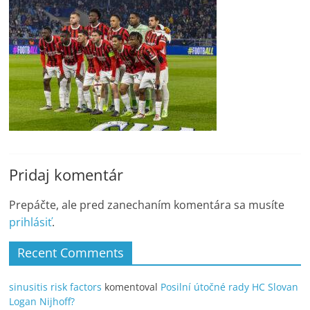
Pridaj komentár
Prepáčte, ale pred zanechaním komentára sa musíte
prihlásiť
.
Recent Comments
sinusitis risk factors
komentoval
Posilní útočné rady HC Slovan
Logan Nijhoff?