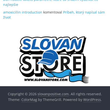
najlepšie
amoxicillin introduction
komentoval
Príbeh, ktorý napísal sám
život
Copyright © 2026
slovanpositive.com
. All rights reserved.
Theme:
ColorMag
by ThemeGrill. Powered by
WordPress
.