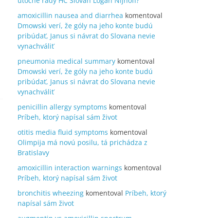
útočné rady HC Slovan Logan Nijhoff?
amoxicillin nausea and diarrhea
komentoval
Dmowski verí, že góly na jeho konte budú
pribúdať, Janus si návrat do Slovana nevie
vynachváliť
pneumonia medical summary
komentoval
Dmowski verí, že góly na jeho konte budú
pribúdať, Janus si návrat do Slovana nevie
vynachváliť
penicillin allergy symptoms
komentoval
Príbeh, ktorý napísal sám život
otitis media fluid symptoms
komentoval
Olimpija má novú posilu, tá prichádza z
Bratislavy
amoxicillin interaction warnings
komentoval
Príbeh, ktorý napísal sám život
bronchitis wheezing
komentoval
Príbeh, ktorý
napísal sám život