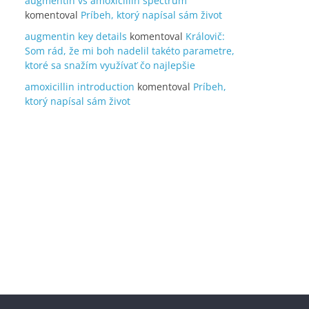
augmentin vs amoxicillin spectrum
komentoval
Príbeh, ktorý napísal sám život
augmentin key details
komentoval
Královič:
Som rád, že mi boh nadelil takéto parametre,
ktoré sa snažím využívať čo najlepšie
amoxicillin introduction
komentoval
Príbeh,
ktorý napísal sám život