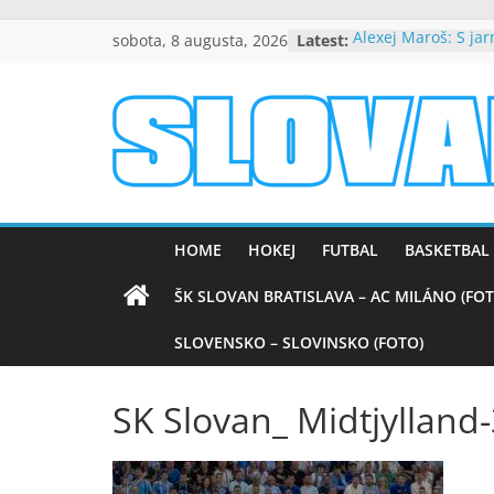
Skip
sobota, 8 augusta, 2026
Latest:
Alexej Maroš: S ja
to
spokojní
Beňa návrat do Slo
content
byť dôležitou súča
úspechu
slovanpositive.
Peter Dubovský, v 
srdciach večne živ
Mladí slovanisti zí
Slovanpositive
na výborne obsad
medzinárodnom tu
HOME
HOKEJ
FUTBAL
BASKETBAL
Nezabudnuteľné ví
Barcelonou (VIDEO
ŠK SLOVAN BRATISLAVA – AC MILÁNO (FOT
SLOVENSKO – SLOVINSKO (FOTO)
SK Slovan_ Midtjylland