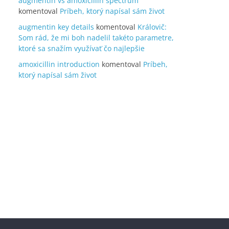
augmentin vs amoxicillin spectrum
komentoval
Príbeh, ktorý napísal sám život
augmentin key details
komentoval
Královič:
Som rád, že mi boh nadelil takéto parametre,
ktoré sa snažím využívať čo najlepšie
amoxicillin introduction
komentoval
Príbeh,
ktorý napísal sám život