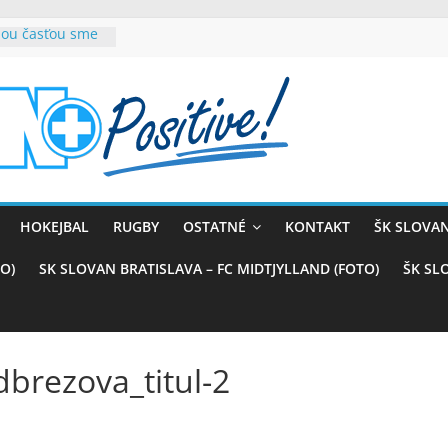
rnou časťou sme
ana teší, chce
sťou tímového
com
belasých
 (VIDEO)
kali prvenstvo
enom
naji
HOKEJBAL
RUGBY
OSTATNÉ
KONTAKT
ŠK SLOVAN
azstvo nad
O)
SK SLOVAN BRATISLAVA – FC MIDTJYLLAND (FOTO)
ŠK SL
brezova_titul-2