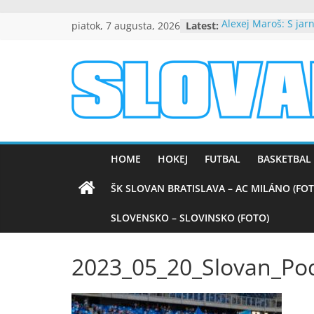
Skip
piatok, 7 augusta, 2026
Latest:
Alexej Maroš: S ja
to
spokojní
Beňa návrat do Slov
content
byť dôležitou súča
úspechu
slovanpositive.
Peter Dubovský, v 
srdciach večne živý
Mladí slovanisti zís
Slovanpositive
na výborne obsad
medzinárodnom tur
HOME
HOKEJ
FUTBAL
BASKETBAL
Nezabudnuteľné víť
Barcelonou (VIDEO)
ŠK SLOVAN BRATISLAVA – AC MILÁNO (FOT
SLOVENSKO – SLOVINSKO (FOTO)
2023_05_20_Slovan_Pod