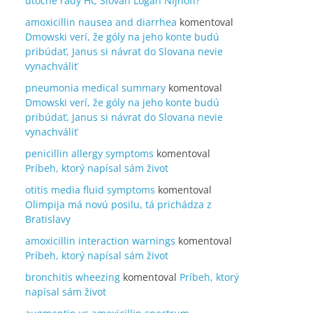
útočné rady HC Slovan Logan Nijhoff?
amoxicillin nausea and diarrhea
komentoval
Dmowski verí, že góly na jeho konte budú
pribúdať, Janus si návrat do Slovana nevie
vynachváliť
pneumonia medical summary
komentoval
Dmowski verí, že góly na jeho konte budú
pribúdať, Janus si návrat do Slovana nevie
vynachváliť
penicillin allergy symptoms
komentoval
Príbeh, ktorý napísal sám život
otitis media fluid symptoms
komentoval
Olimpija má novú posilu, tá prichádza z
Bratislavy
amoxicillin interaction warnings
komentoval
Príbeh, ktorý napísal sám život
bronchitis wheezing
komentoval
Príbeh, ktorý
napísal sám život