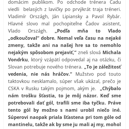
domácim publikom. Po odchode trénera Čadu
viedli belasých z lavičky po prvýkrát traja tréneri.
Vladimír Országh, Ján Lipiansky a Pavol Rybár.
Hlavné slovo mal pochopiteľne Čadov asistent,
Vlado Országh.
„Podľa mňa to Vlado
„odkoučoval“ dobre. Nemal veľa času na nejaké
zmeny, takže ani na našej hre sa to nemohlo
nejakým spôsobom prejaviť,“
zneli slová
Michala
Vondrku
, ktorý vzápätí odpovedal aj na otázku, či
Slovan potrebuje nového trénera.
„To je záležitosť
vedenia, nie nás hráčov.“
Mužstvo pod touto
taktovkou nesklamalo, súper však ukázal, prečo je
CSKA v Rusku takým pojmom, akým je.
„Chýbalo
nám trošku šťastia, to je môj názor. Keď sme
potrebovali dať gól, trafili sme iba tyčku. Práve
tento gól by možno s nami urobil niečo iné.
Súperovi naopak priala šťastena pri tom góle od
mantinelu, takže ak by sme ju mali aj my, mohol