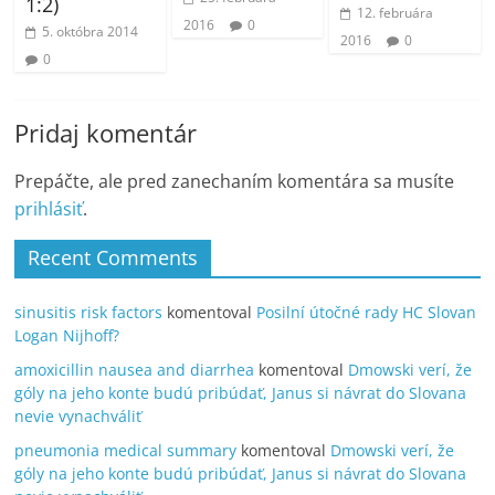
1:2)
12. februára
2016
0
5. októbra 2014
2016
0
0
Pridaj komentár
Prepáčte, ale pred zanechaním komentára sa musíte
prihlásiť
.
Recent Comments
sinusitis risk factors
komentoval
Posilní útočné rady HC Slovan
Logan Nijhoff?
amoxicillin nausea and diarrhea
komentoval
Dmowski verí, že
góly na jeho konte budú pribúdať, Janus si návrat do Slovana
nevie vynachváliť
pneumonia medical summary
komentoval
Dmowski verí, že
góly na jeho konte budú pribúdať, Janus si návrat do Slovana