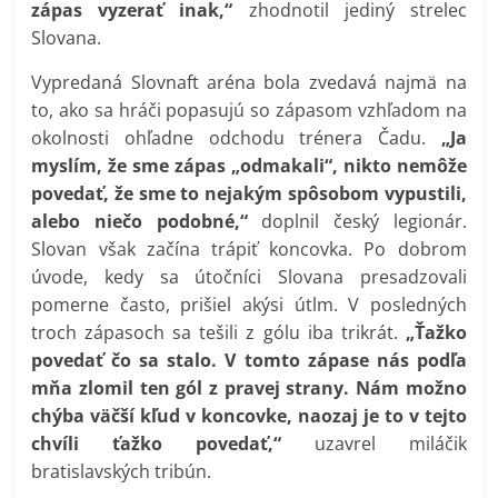
zápas vyzerať inak,“
zhodnotil jediný strelec
Slovana.
Vypredaná Slovnaft aréna bola zvedavá najmä na
to, ako sa hráči popasujú so zápasom vzhľadom na
okolnosti ohľadne odchodu trénera Čadu.
„Ja
myslím, že sme zápas „odmakali“, nikto nemôže
povedať, že sme to nejakým spôsobom vypustili,
alebo niečo podobné,“
doplnil český legionár.
Slovan však začína trápiť koncovka. Po dobrom
úvode, kedy sa útočníci Slovana presadzovali
pomerne často, prišiel akýsi útlm. V posledných
troch zápasoch sa tešili z gólu iba trikrát.
„Ťažko
povedať čo sa stalo. V tomto zápase nás podľa
mňa zlomil ten gól z pravej strany. Nám možno
chýba väčší kľud v koncovke, naozaj je to v tejto
chvíli ťažko povedať,“
uzavrel miláčik
bratislavských tribún.