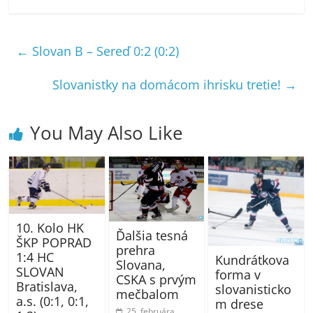
←
Slovan B – Sereď 0:2 (0:2)
Slovanistky na domácom ihrisku tretie!
→
You May Also Like
10. Kolo HK
Ďalšia tesná
ŠKP POPRAD
prehra
1:4 HC
Kundrátkova
Slovana,
SLOVAN
forma v
CSKA s prvým
Bratislava,
slovanisticko
mečbalom
a.s. (0:1, 0:1,
m drese
25. februára