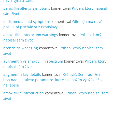
nevie vynachváliť
penicillin allergy symptoms
komentoval
Príbeh, ktorý napísal
sám život
otitis media fluid symptoms
komentoval
Olimpija má novú
posilu, tá prichádza z Bratislavy
amoxicillin interaction warnings
komentoval
Príbeh, ktorý
napísal sám život
bronchitis wheezing
komentoval
Príbeh, ktorý napísal sám
život
augmentin vs amoxicillin spectrum
komentoval
Príbeh, ktorý
napísal sám život
augmentin key details
komentoval
Královič: Som rád, že mi
boh nadelil takéto parametre, ktoré sa snažím využívať čo
najlepšie
amoxicillin introduction
komentoval
Príbeh, ktorý napísal sám
život