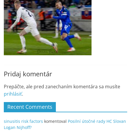
Pridaj komentár
Prepáčte, ale pred zanechaním komentára sa musíte
prihlásiť
.
Recent Comments
sinusitis risk factors
komentoval
Posilní útočné rady HC Slovan
Logan Nijhoff?