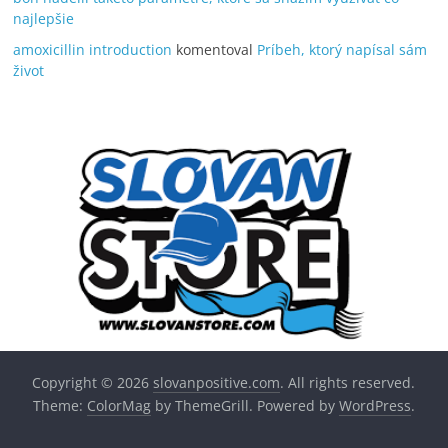
najlepšie
amoxicillin introduction
komentoval
Príbeh, ktorý napísal sám
život
Copyright © 2026
slovanpositive.com
. All rights reserved.
Theme:
ColorMag
by ThemeGrill. Powered by
WordPress
.