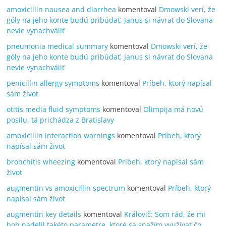
amoxicillin nausea and diarrhea
komentoval
Dmowski verí, že
góly na jeho konte budú pribúdať, Janus si návrat do Slovana
nevie vynachváliť
pneumonia medical summary
komentoval
Dmowski verí, že
góly na jeho konte budú pribúdať, Janus si návrat do Slovana
nevie vynachváliť
penicillin allergy symptoms
komentoval
Príbeh, ktorý napísal
sám život
otitis media fluid symptoms
komentoval
Olimpija má novú
posilu, tá prichádza z Bratislavy
amoxicillin interaction warnings
komentoval
Príbeh, ktorý
napísal sám život
bronchitis wheezing
komentoval
Príbeh, ktorý napísal sám
život
augmentin vs amoxicillin spectrum
komentoval
Príbeh, ktorý
napísal sám život
augmentin key details
komentoval
Královič: Som rád, že mi
boh nadelil takéto parametre, ktoré sa snažím využívať čo