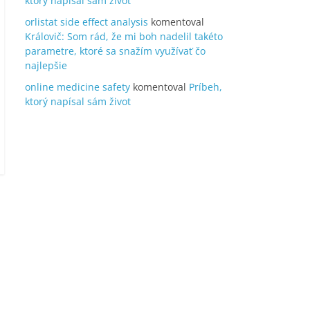
ktorý napísal sám život
orlistat side effect analysis
komentoval
Královič: Som rád, že mi boh nadelil takéto
parametre, ktoré sa snažím využívať čo
najlepšie
online medicine safety
komentoval
Príbeh,
ktorý napísal sám život