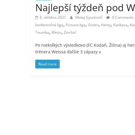
Najlepší týždeň pod 
6. októbra 2021
Matej Gyurkovič
0 Comments
,
,
,
,
,
konferenčná liga
Fortuna liga
Green
Henty
Kankava
Ka
,
,
Toumba
Weiss
Zmrhal
Po niekoľkých výsledkovo (FC Kodaň, Žilina) aj 
trénera Weissa ďalšie 3 zápasy v
Read more