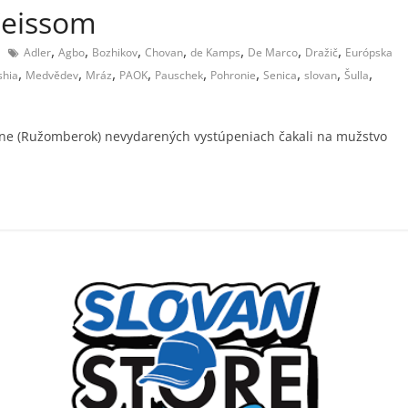
Weissom
,
,
,
,
,
,
,
Adler
Agbo
Bozhikov
Chovan
de Kamps
De Marco
Dražič
Európska
,
,
,
,
,
,
,
,
,
shia
Medvědev
Mráz
PAOK
Pauschek
Pohronie
Senica
slovan
Šulla
herne (Ružomberok) nevydarených vystúpeniach čakali na mužstvo