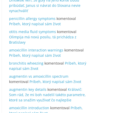
Dmowski verí, že góly na jeho konte budú
pribúdať, Janus si návrat do Slovana nevie
vynachváliť
penicillin allergy symptoms
komentoval
Príbeh, ktorý napísal sám život
otitis media fluid symptoms
komentoval
Olimpija má novú posilu, tá prichádza z
Bratislavy
amoxicillin interaction warnings
komentoval
Príbeh, ktorý napísal sám život
bronchitis wheezing
komentoval
Príbeh, ktorý
napísal sám život
augmentin vs amoxicillin spectrum
komentoval
Príbeh, ktorý napísal sám život
augmentin key details
komentoval
Královič:
Som rád, že mi boh nadelil takéto parametre,
ktoré sa snažím využívať čo najlepšie
amoxicillin introduction
komentoval
Príbeh,