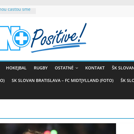
rnou časťou sme
vana teší, chce
sťou tímového
com
belasých
ý (VIDEO)
skali prvenstvo
enom
rnaji
HOKEJBAL
RUGBY
OSTATNÉ
KONTAKT
ŠK SLOVAN
ťazstvo nad
)
O)
SK SLOVAN BRATISLAVA – FC MIDTJYLLAND (FOTO)
ŠK SL