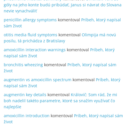
góly na jeho konte budú pribúdať, Janus si návrat do Slovana
nevie vynachváliť
penicillin allergy symptoms
komentoval
Príbeh, ktorý napísal
sám život
otitis media fluid symptoms
komentoval
Olimpija má novú
posilu, tá prichádza z Bratislavy
amoxicillin interaction warnings
komentoval
Príbeh, ktorý
napísal sám život
bronchitis wheezing
komentoval
Príbeh, ktorý napísal sám
život
augmentin vs amoxicillin spectrum
komentoval
Príbeh, ktorý
napísal sám život
augmentin key details
komentoval
Královič: Som rád, že mi
boh nadelil takéto parametre, ktoré sa snažím využívať čo
najlepšie
amoxicillin introduction
komentoval
Príbeh, ktorý napísal sám
život