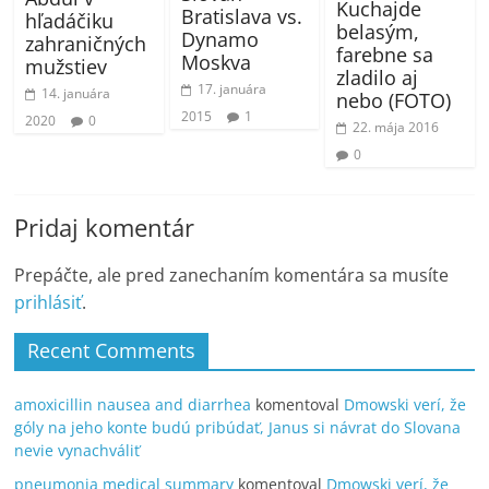
Kuchajde
Bratislava vs.
hľadáčiku
belasým,
Dynamo
zahraničných
farebne sa
Moskva
mužstiev
zladilo aj
17. januára
14. januára
nebo (FOTO)
2015
1
2020
0
22. mája 2016
0
Pridaj komentár
Prepáčte, ale pred zanechaním komentára sa musíte
prihlásiť
.
Recent Comments
amoxicillin nausea and diarrhea
komentoval
Dmowski verí, že
góly na jeho konte budú pribúdať, Janus si návrat do Slovana
nevie vynachváliť
pneumonia medical summary
komentoval
Dmowski verí, že