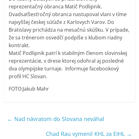
reprezentačný obranca Matič Podlipnik.
Dvadsaťšesťročný obranca nastupoval vlani v tíme
najvyššej českej súťaže z Karlovych Varov. Do
Bratislavy prichádza na mesačnú skúšku. V prípade,
že sa trénerom osvedčí podpíše s klubom riadny
kontrakt.
Matič Podlipnik patrí k stabilným členom slovinskej
reprezentácie, v drese ktorej odohral aj posledné
dva olympijske turnaje. Informuje facebookový
profil HC Slovan.
FOTO:Jakub Mahr
←
Nad návratom do Slovana neváhal
Chad Rau vymenil KHL za EIHL
→