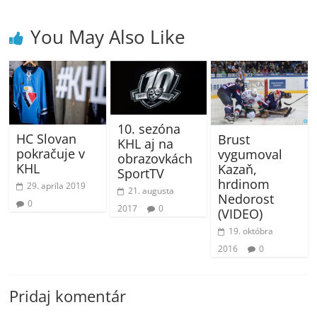
You May Also Like
10. sezóna
HC Slovan
Brust
KHL aj na
pokračuje v
vygumoval
obrazovkách
KHL
Kazaň,
SportTV
hrdinom
29. apríla 2019
21. augusta
Nedorost
0
2017
0
(VIDEO)
19. októbra
2016
0
Pridaj komentár