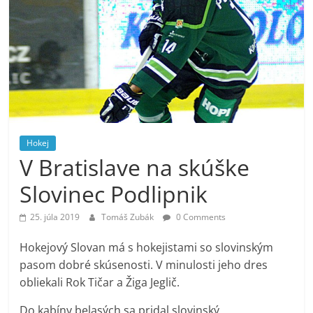
Hokej
V Bratislave na skúške
Slovinec Podlipnik
25. júla 2019
Tomáš Zubák
0 Comments
Hokejový Slovan má s hokejistami so slovinským
pasom dobré skúsenosti. V minulosti jeho dres
obliekali Rok Tičar a Žiga Jeglič.
Do kabíny belasých sa pridal slovinský