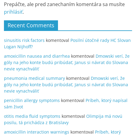
Prepáčte, ale pred zanechaním komentára sa musíte
prihlásiť
.
Recent Comments
sinusitis risk factors
komentoval
Posilní útočné rady HC Slovan
Logan Nijhoff?
amoxicillin nausea and diarrhea
komentoval
Dmowski verí, že
góly na jeho konte budú pribúdať, Janus si návrat do Slovana
nevie vynachváliť
pneumonia medical summary
komentoval
Dmowski verí, že
góly na jeho konte budú pribúdať, Janus si návrat do Slovana
nevie vynachváliť
penicillin allergy symptoms
komentoval
Príbeh, ktorý napísal
sám život
otitis media fluid symptoms
komentoval
Olimpija má novú
posilu, tá prichádza z Bratislavy
amoxicillin interaction warnings
komentoval
Príbeh, ktorý