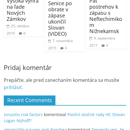
Vysoká výhra
Päť
Senice po
na ľade
postrehov k
obrate v
Nových
zápasu s
zápase
Zámkov
Neftechimiko
ukončil
m
25. októbra
Slovan
Nižnekamsk
(VIDEO)
2019
0
9. septembra
7. novembra
2017
0
2015
0
Pridaj komentár
Prepáčte, ale pred zanechaním komentára sa musíte
prihlásiť
.
Recent Comments
sinusitis risk factors
komentoval
Posilní útočné rady HC Slovan
Logan Nijhoff?
amoxicillin nausea and diarrhea
komentoval
Dmowski verí, že