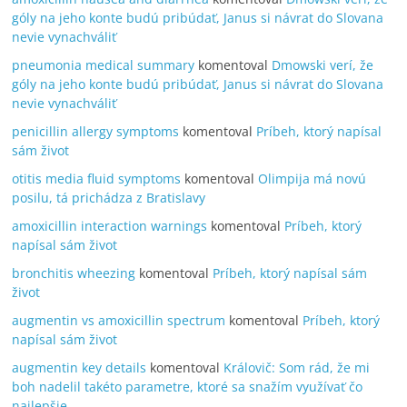
góly na jeho konte budú pribúdať, Janus si návrat do Slovana
nevie vynachváliť
pneumonia medical summary
komentoval
Dmowski verí, že
góly na jeho konte budú pribúdať, Janus si návrat do Slovana
nevie vynachváliť
penicillin allergy symptoms
komentoval
Príbeh, ktorý napísal
sám život
otitis media fluid symptoms
komentoval
Olimpija má novú
posilu, tá prichádza z Bratislavy
amoxicillin interaction warnings
komentoval
Príbeh, ktorý
napísal sám život
bronchitis wheezing
komentoval
Príbeh, ktorý napísal sám
život
augmentin vs amoxicillin spectrum
komentoval
Príbeh, ktorý
napísal sám život
augmentin key details
komentoval
Královič: Som rád, že mi
boh nadelil takéto parametre, ktoré sa snažím využívať čo
najlepšie