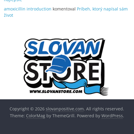
amoxicillin introduction
komentoval
Príbeh, ktorý napísal sám
život
Copyright © 2026
slovanpositive.com
. All rights reserved.
Theme:
ColorMag
by ThemeGrill. Powered by
WordPress
.