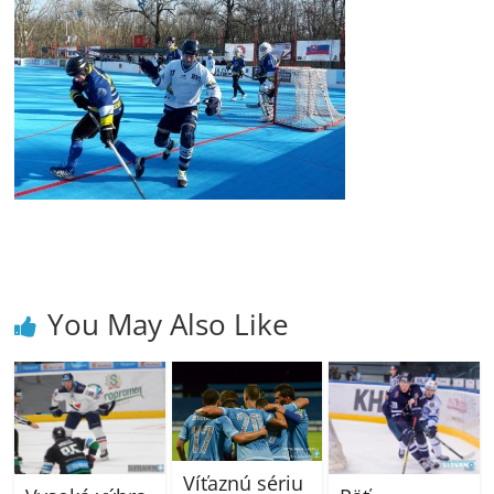
You May Also Like
Víťaznú sériu