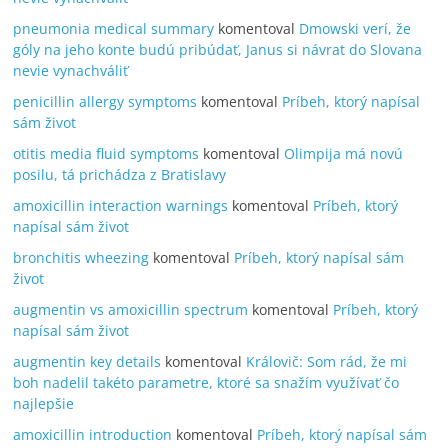
pneumonia medical summary
komentoval
Dmowski verí, že
góly na jeho konte budú pribúdať, Janus si návrat do Slovana
nevie vynachváliť
penicillin allergy symptoms
komentoval
Príbeh, ktorý napísal
sám život
otitis media fluid symptoms
komentoval
Olimpija má novú
posilu, tá prichádza z Bratislavy
amoxicillin interaction warnings
komentoval
Príbeh, ktorý
napísal sám život
bronchitis wheezing
komentoval
Príbeh, ktorý napísal sám
život
augmentin vs amoxicillin spectrum
komentoval
Príbeh, ktorý
napísal sám život
augmentin key details
komentoval
Královič: Som rád, že mi
boh nadelil takéto parametre, ktoré sa snažím využívať čo
najlepšie
amoxicillin introduction
komentoval
Príbeh, ktorý napísal sám