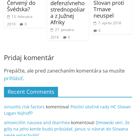
Červený do
Slovan proti
defenzívneho
Švédska?
Trnave
strednopoliar
neuspel
a z Južnej
13. februára
Afriky
7. apríla 2018
2019
0
27. januára
0
2016
0
Pridaj komentár
Prepáčte, ale pred zanechaním komentára sa musíte
prihlásiť
.
Recent Comments
sinusitis risk factors
komentoval
Posilní útočné rady HC Slovan
Logan Nijhoff?
amoxicillin nausea and diarrhea
komentoval
Dmowski verí, že
góly na jeho konte budú pribúdať, Janus si návrat do Slovana
nevie vynachváliť