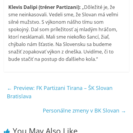
Klevis Dalipi (tréner Partizani):
„Dôležité je, že
sme neinkasovali. Vedeli sme, že Slovan má veľmi
silné mužstvo. S výkonom nášho tímu som
spokojný. Dal som príležitosť aj mladým hráčom,
ktorí nesklamali. Mali sme niekoľko šancí, žiaľ,
chýbalo nám šťastie. Na Slovensku sa budeme
snažiť zopakovať výkon z dneška. Uvidíme, či to
bude stačiť na postup do ďalšieho kola.“
←
Preview: FK Partizani Tirana – ŠK Slovan
Bratislava
Personálne zmeny v BK Slovan
→
You May Also Like