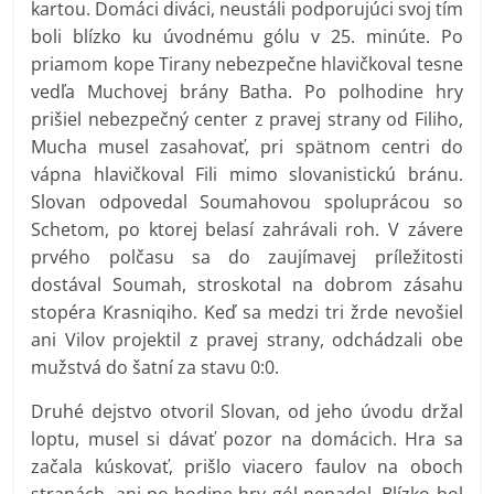
kartou. Domáci diváci, neustáli podporujúci svoj tím
boli blízko ku úvodnému gólu v 25. minúte. Po
priamom kope Tirany nebezpečne hlavičkoval tesne
vedľa Muchovej brány Batha. Po polhodine hry
prišiel nebezpečný center z pravej strany od Filiho,
Mucha musel zasahovať, pri spätnom centri do
vápna hlavičkoval Fili mimo slovanistickú bránu.
Slovan odpovedal Soumahovou spoluprácou so
Schetom, po ktorej belasí zahrávali roh. V závere
prvého polčasu sa do zaujímavej príležitosti
dostával Soumah, stroskotal na dobrom zásahu
stopéra Krasniqiho. Keď sa medzi tri žrde nevošiel
ani Vilov projektil z pravej strany, odchádzali obe
mužstvá do šatní za stavu 0:0.
Druhé dejstvo otvoril Slovan, od jeho úvodu držal
loptu, musel si dávať pozor na domácich. Hra sa
začala kúskovať, prišlo viacero faulov na oboch
stranách, ani po hodine hry gól nepadol. Blízko bol