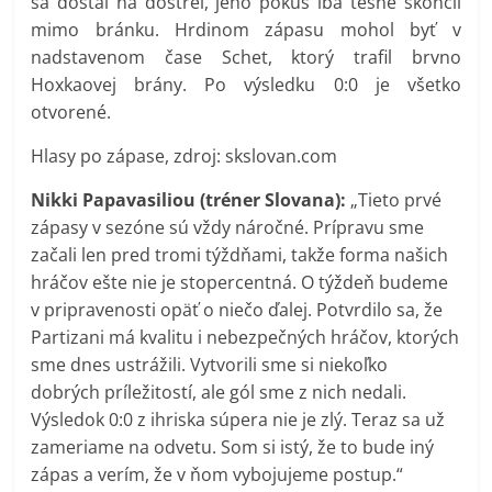
sa dostal na dostrel, jeho pokus iba tesne skončil
mimo bránku. Hrdinom zápasu mohol byť v
nadstavenom čase Schet, ktorý trafil brvno
Hoxkaovej brány. Po výsledku 0:0 je všetko
otvorené.
Hlasy po zápase, zdroj: skslovan.com
Nikki Papavasiliou (tréner Slovana):
„Tieto prvé
zápasy v sezóne sú vždy náročné. Prípravu sme
začali len pred tromi týždňami, takže forma našich
hráčov ešte nie je stopercentná. O týždeň budeme
v pripravenosti opäť o niečo ďalej. Potvrdilo sa, že
Partizani má kvalitu i nebezpečných hráčov, ktorých
sme dnes ustrážili. Vytvorili sme si niekoľko
dobrých príležitostí, ale gól sme z nich nedali.
Výsledok 0:0 z ihriska súpera nie je zlý. Teraz sa už
zameriame na odvetu. Som si istý, že to bude iný
zápas a verím, že v ňom vybojujeme postup.“