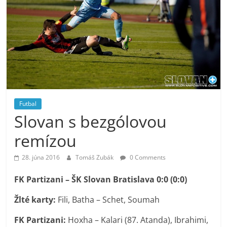
Futbal
Slovan s bezgólovou
remízou
28. júna 2016
Tomáš Zubák
0 Comments
FK Partizani – ŠK Slovan Bratislava 0:0 (0:0)
Žlté karty:
Fili, Batha – Schet, Soumah
FK Partizani:
Hoxha – Kalari (87. Atanda), Ibrahimi,