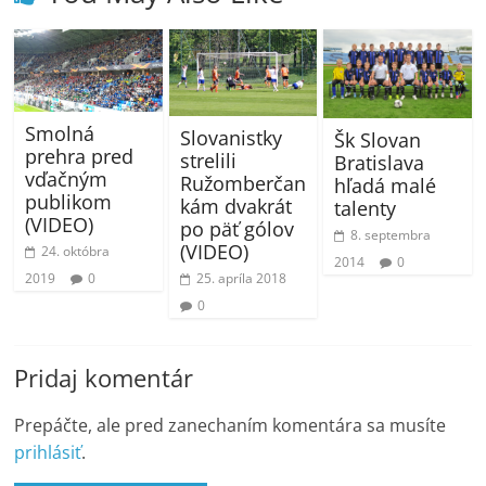
Smolná
Slovanistky
Šk Slovan
prehra pred
strelili
Bratislava
vďačným
Ružomberčan
hľadá malé
publikom
kám dvakrát
talenty
(VIDEO)
po päť gólov
8. septembra
(VIDEO)
24. októbra
2014
0
25. apríla 2018
2019
0
0
Pridaj komentár
Prepáčte, ale pred zanechaním komentára sa musíte
prihlásiť
.