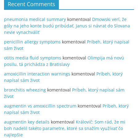
Recent Comments
pneumonia medical summary
komentoval
Dmowski verí, že
góly na jeho konte budú pribúdať, Janus si návrat do Slovana
nevie vynachváliť
penicillin allergy symptoms
komentoval
Príbeh, ktorý napísal
sám život
otitis media fluid symptoms
komentoval
Olimpija má novú
posilu, tá prichádza z Bratislavy
amoxicillin interaction warnings
komentoval
Príbeh, ktorý
napísal sám život
bronchitis wheezing
komentoval
Príbeh, ktorý napísal sám
život
augmentin vs amoxicillin spectrum
komentoval
Príbeh, ktorý
napísal sám život
augmentin key details
komentoval
Královič: Som rád, že mi
boh nadelil takéto parametre, ktoré sa snažím využívať čo
najlepšie