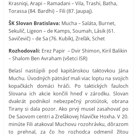
Krasniqi, Arapi – Ramadani – Vila, Trashi, Batha,
Torassa (84. Bardhi) – Fili (87. Jaupaj)
.
ŠK Slovan Bratislava:
Mucha – Saláta, Burnet,
Sekulič, Ligeon – de Kamps, Soumah, Lásik (61.
Savičevič) – de Sa (76. Kubík), Zreľák, Schet
Rozhodovali:
Erez Papir – Dvir Shimon, Kiril Balikin
– Shalom Ben Avraham (všetci ISR)
Belasí nastúpili pod kapitánskou taktovkou Jána
Muchu. Úvodných pätnásť mali viac loptu na svojich
kopačkách domáci hráči. Po taktických fauloch
Slovana ich akcie končili hneď v zárodku. Slovan
dvakrát podnikol nebezpečný protiútok, obrana
Tirany si dala pozor. Ako prvý musel zasahovať po
De Saovom centri a Zreľákovej hlavičke Hoxha. V 20.
minúte Fili atakoval Muchovu rozohrávku, dôrazom
to prehnal, za čo ho rozhodca odmenil žltou