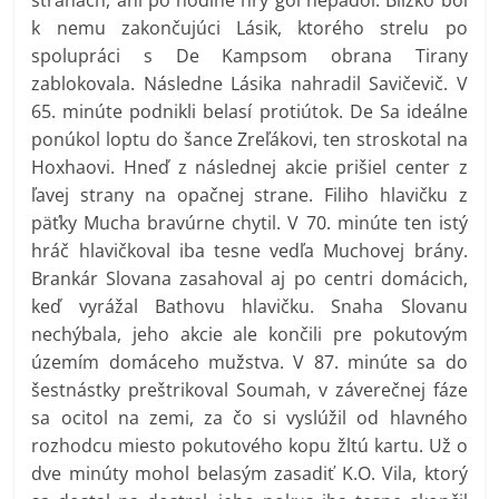
k nemu zakončujúci Lásik, ktorého strelu po
spolupráci s De Kampsom obrana Tirany
zablokovala. Následne Lásika nahradil Savičevič. V
65. minúte podnikli belasí protiútok. De Sa ideálne
ponúkol loptu do šance Zreľákovi, ten stroskotal na
Hoxhaovi. Hneď z následnej akcie prišiel center z
ľavej strany na opačnej strane. Filiho hlavičku z
päťky Mucha bravúrne chytil. V 70. minúte ten istý
hráč hlavičkoval iba tesne vedľa Muchovej brány.
Brankár Slovana zasahoval aj po centri domácich,
keď vyrážal Bathovu hlavičku. Snaha Slovanu
nechýbala, jeho akcie ale končili pre pokutovým
územím domáceho mužstva. V 87. minúte sa do
šestnástky preštrikoval Soumah, v záverečnej fáze
sa ocitol na zemi, za čo si vyslúžil od hlavného
rozhodcu miesto pokutového kopu žltú kartu. Už o
dve minúty mohol belasým zasadiť K.O. Vila, ktorý