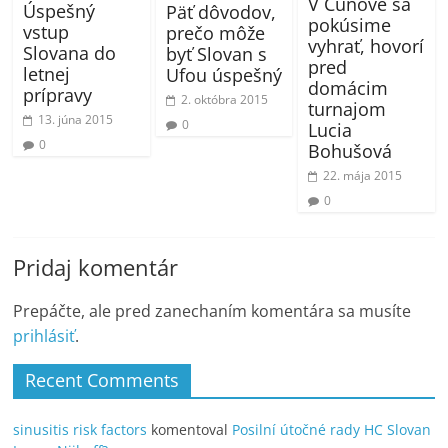
V Čunove sa
Úspešný
Päť dôvodov,
pokúsime
vstup
prečo môže
vyhrať, hovorí
Slovana do
byť Slovan s
pred
letnej
Ufou úspešný
domácim
prípravy
2. októbra 2015
turnajom
13. júna 2015
0
Lucia
0
Bohušová
22. mája 2015
0
Pridaj komentár
Prepáčte, ale pred zanechaním komentára sa musíte
prihlásiť
.
Recent Comments
sinusitis risk factors
komentoval
Posilní útočné rady HC Slovan