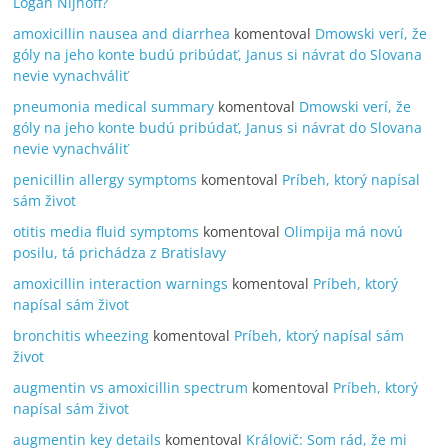
Logan Nijhoff?
amoxicillin nausea and diarrhea
komentoval
Dmowski verí, že
góly na jeho konte budú pribúdať, Janus si návrat do Slovana
nevie vynachváliť
pneumonia medical summary
komentoval
Dmowski verí, že
góly na jeho konte budú pribúdať, Janus si návrat do Slovana
nevie vynachváliť
penicillin allergy symptoms
komentoval
Príbeh, ktorý napísal
sám život
otitis media fluid symptoms
komentoval
Olimpija má novú
posilu, tá prichádza z Bratislavy
amoxicillin interaction warnings
komentoval
Príbeh, ktorý
napísal sám život
bronchitis wheezing
komentoval
Príbeh, ktorý napísal sám
život
augmentin vs amoxicillin spectrum
komentoval
Príbeh, ktorý
napísal sám život
augmentin key details
komentoval
Královič: Som rád, že mi