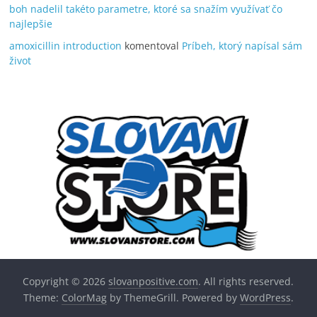
boh nadelil takéto parametre, ktoré sa snažím využívať čo
najlepšie
amoxicillin introduction
komentoval
Príbeh, ktorý napísal sám
život
Copyright © 2026
slovanpositive.com
. All rights reserved.
Theme:
ColorMag
by ThemeGrill. Powered by
WordPress
.