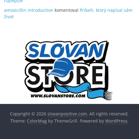
najlepšie
amoxicillin introduction
komentoval
Príbeh, ktorý napísal sám
život
Copyright © 2026
slovanpositive.com
. All rights reserved.
Theme:
ColorMag
by ThemeGrill. Powered by
WordPress
.