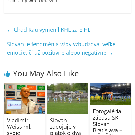
oficiálny web belasých.
←
Chad Rau vymenil KHL za EIHL
Slovan je fenomén a vždy vzbudzoval veľké
emócie, či už pozitívne alebo negatívne
→
You May Also Like
Fotogaléria
zápasu ŠK
Vladimír
Slovan
Slovan
Weiss ml.
zabojuje v
Bratislava –
svoje
piatok o dva