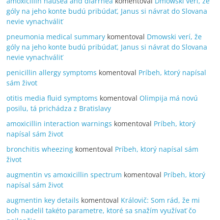
amoxicillin nausea and diarrhea
komentoval
Dmowski verí, že
góly na jeho konte budú pribúdať, Janus si návrat do Slovana
nevie vynachváliť
pneumonia medical summary
komentoval
Dmowski verí, že
góly na jeho konte budú pribúdať, Janus si návrat do Slovana
nevie vynachváliť
penicillin allergy symptoms
komentoval
Príbeh, ktorý napísal
sám život
otitis media fluid symptoms
komentoval
Olimpija má novú
posilu, tá prichádza z Bratislavy
amoxicillin interaction warnings
komentoval
Príbeh, ktorý
napísal sám život
bronchitis wheezing
komentoval
Príbeh, ktorý napísal sám
život
augmentin vs amoxicillin spectrum
komentoval
Príbeh, ktorý
napísal sám život
augmentin key details
komentoval
Královič: Som rád, že mi
boh nadelil takéto parametre, ktoré sa snažím využívať čo