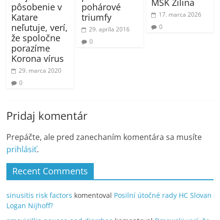
MŠK Žilina
pôsobenie v
pohárové
17. marca 2026
Katare
triumfy
neľutuje, verí,
0
29. apríla 2016
že spoločne
0
porazíme
Korona vírus
29. marca 2020
0
Pridaj komentár
Prepáčte, ale pred zanechaním komentára sa musíte
prihlásiť
.
Recent Comments
sinusitis risk factors
komentoval
Posilní útočné rady HC Slovan
Logan Nijhoff?