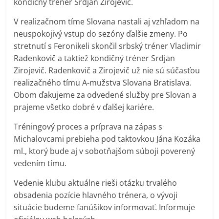
kondičný tréner Srdjan Zirojevič.
V realizačnom tíme Slovana nastali aj vzhľadom na
neuspokojivý vstup do sezóny ďalšie zmeny. Po
stretnutí s Feronikeli skončil srbský tréner Vladimir
Radenkovič a taktiež kondičný tréner Srdjan
Zirojevič. Radenkovič a Zirojevič už nie sú súčasťou
realizačného tímu A-mužstva Slovana Bratislava.
Obom ďakujeme za odvedené služby pre Slovan a
prajeme všetko dobré v ďalšej kariére.
Tréningový proces a príprava na zápas s
Michalovcami prebieha pod taktovkou Jána Kozáka
ml., ktorý bude aj v sobotňajšom súboji poverený
vedením tímu.
Vedenie klubu aktuálne rieši otázku trvalého
obsadenia pozície hlavného trénera, o vývoji
situácie budeme fanúšikov informovať. Informuje