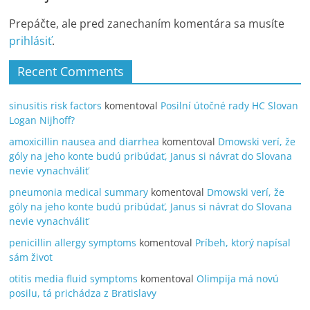
Prepáčte, ale pred zanechaním komentára sa musíte
prihlásiť
.
Recent Comments
sinusitis risk factors
komentoval
Posilní útočné rady HC Slovan
Logan Nijhoff?
amoxicillin nausea and diarrhea
komentoval
Dmowski verí, že
góly na jeho konte budú pribúdať, Janus si návrat do Slovana
nevie vynachváliť
pneumonia medical summary
komentoval
Dmowski verí, že
góly na jeho konte budú pribúdať, Janus si návrat do Slovana
nevie vynachváliť
penicillin allergy symptoms
komentoval
Príbeh, ktorý napísal
sám život
otitis media fluid symptoms
komentoval
Olimpija má novú
posilu, tá prichádza z Bratislavy