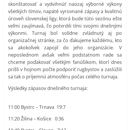
skonštatovať a vydvihnúť naozaj výborné výkony
všetkých tímov, napäté vyrovnané zápasy a kvalitnú
úroveň slovenskej ligy, ktorá bude túto sezónu ešte
veľmi zaujímavá, čo potvrdili tími svojimi dnešnými
výkonmi. Turnaj bol solídne zvládnutý aj po
organizačnej stránke, za čo ďakujeme každému, kto
sa akokoľvek zapojil do jeho organizácie. V
neposlednom avšak veľmi podstatnom rade sa
chceme poďakovať všetkým fanúšikom, ktorí dnes
prišli v hojnom počte podporiť rugbystov a zaslúžili
sa tak o príjemnú atmosféru počas celého turnaja.
Výsledky zápasov dnešného turnaja:
11:00 Bystrc – Trnava 19:7
11:20 Žilina – Košice 0:36