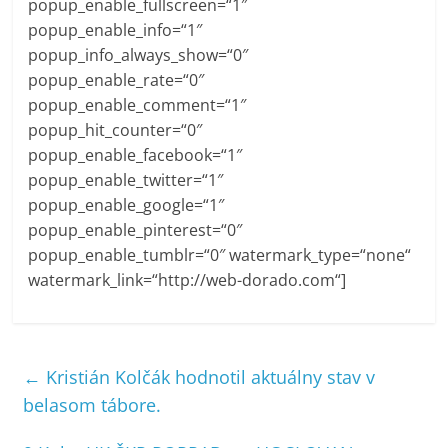
popup_enable_fullscreen=“1″
popup_enable_info=“1″
popup_info_always_show=“0″
popup_enable_rate=“0″
popup_enable_comment=“1″
popup_hit_counter=“0″
popup_enable_facebook=“1″
popup_enable_twitter=“1″
popup_enable_google=“1″
popup_enable_pinterest=“0″
popup_enable_tumblr=“0″ watermark_type=“none“
watermark_link=“http://web-dorado.com“]
←
Kristián Kolčák hodnotil aktuálny stav v
belasom tábore.