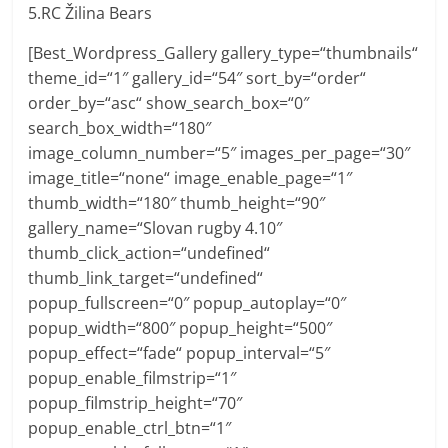
5.RC Žilina Bears
[Best_Wordpress_Gallery gallery_type=“thumbnails“
theme_id=“1″ gallery_id=“54″ sort_by=“order“
order_by=“asc“ show_search_box=“0″
search_box_width=“180″
image_column_number=“5″ images_per_page=“30″
image_title=“none“ image_enable_page=“1″
thumb_width=“180″ thumb_height=“90″
gallery_name=“Slovan rugby 4.10″
thumb_click_action=“undefined“
thumb_link_target=“undefined“
popup_fullscreen=“0″ popup_autoplay=“0″
popup_width=“800″ popup_height=“500″
popup_effect=“fade“ popup_interval=“5″
popup_enable_filmstrip=“1″
popup_filmstrip_height=“70″
popup_enable_ctrl_btn=“1″