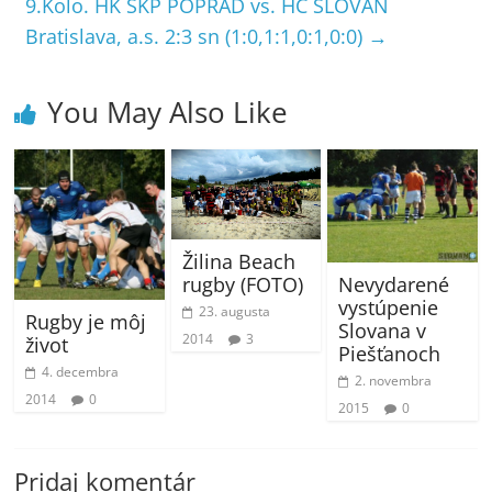
9.Kolo. HK ŠKP POPRAD vs. HC SLOVAN
Bratislava, a.s. 2:3 sn (1:0,1:1,0:1,0:0)
→
You May Also Like
Žilina Beach
Nevydarené
rugby (FOTO)
vystúpenie
23. augusta
Rugby je môj
Slovana v
2014
3
život
Piešťanoch
4. decembra
2. novembra
2014
0
2015
0
Pridaj komentár